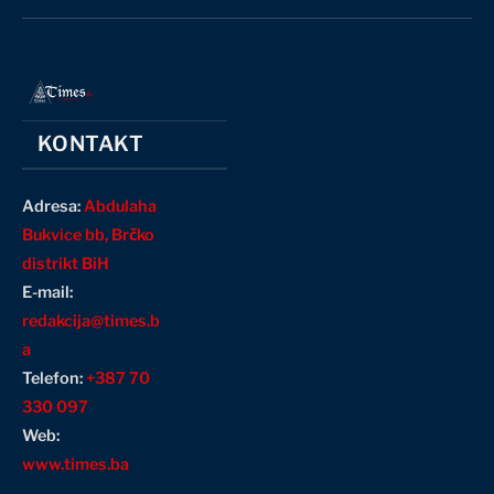
(Twitter)
KONTAKT
Adresa:
Abdulaha
Bukvice bb, Brčko
distrikt BiH
E-mail:
redakcija@times.b
a
Telefon:
+387 70
330 097
Web:
www.times.ba