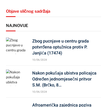
Objave sličnog sadržaja
NAJNOVIJE
Zbog pucnjave u centru grada
potvrđena optužnica protiv P.
Janjića (17474)
10/06/2024
Nakon pokušaja ubistva policajca
Određen jednomjesečni pritvor
S.M. (Brčko, 8…
10/06/2024
Afroamerička zajednica poziva