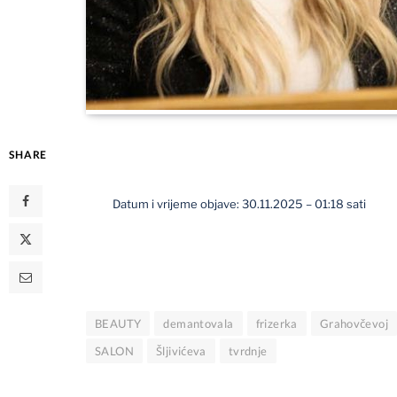
SHARE
Datum i vrijeme objave: 30.11.2025 – 01:18 sati
BEAUTY
demantovala
frizerka
Grahovčevoj
SALON
Šljivićeva
tvrdnje