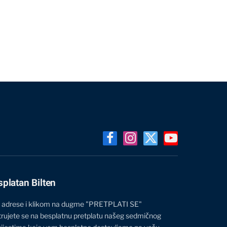
Facebook
Instagram
X
YouTube
(Twitter)
splatan Bilten
 adrese i klikom na dugme "PRETPLATI SE"
trujete se na besplatnu pretplatu našeg sedmičnog