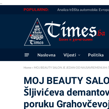
...
POPULARNO:
Analiza tržišta automobila: Evropa
Naslovna
Vijesti
Politika
Home
»
MOJ BEAUTY SALON JE JEDAN OD NAJSAVREMENIJIH: Šljivić
MOJ BEAUTY SALO
Šljivićeva demantova
poruku Grahovčevo