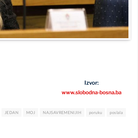
Izvor:
www.slobodna-bosna.ba
JEDAN
MOJ
NAJSAVREMENIJIH
poruku
poslala