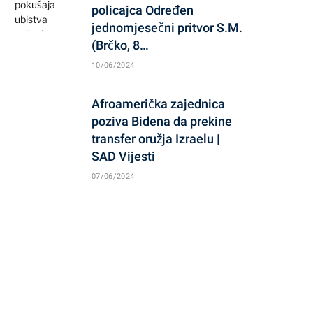
policajca Određen
jednomjesečni pritvor S.M.
(Brčko, 8…
10/06/2024
Afroamerička zajednica
poziva Bidena da prekine
transfer oružja Izraelu |
SAD Vijesti
07/06/2024