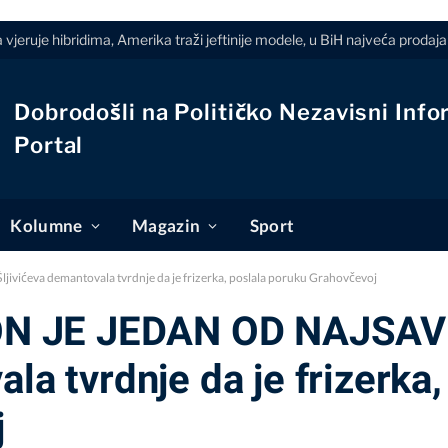
 vjeruje hibridima, Amerika traži jeftinije modele, u BiH najveća prodaja 
Dobrodošli na Političko Nezavisni Info
Portal
Kolumne
Magazin
Sport
eva demantovala tvrdnje da je frizerka, poslala poruku Grahovčevoj
N JE JEDAN OD NAJSAV
la tvrdnje da je frizerka,
j