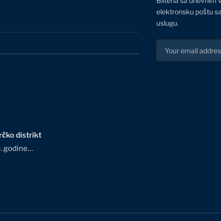
Biltena sa dnevnim 
elektronsku poštu sa
uslugu.
čko distrikt
0. godine…