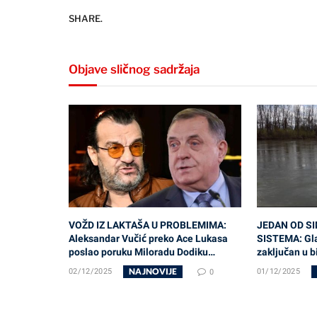
SHARE.
Objave sličnog sadržaja
VOŽD IZ LAKTAŠA U PROBLEMIMA:
JEDAN OD S
Aleksandar Vučić preko Ace Lukasa
SISTEMA: Glav
poslao poruku Miloradu Dodiku…
zaključan u 
NAJNOVIJE
02/12/2025
0
01/12/2025