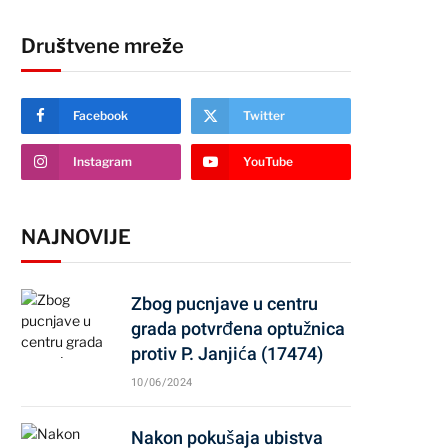
Društvene mreže
Facebook
Twitter
Instagram
YouTube
NAJNOVIJE
Zbog pucnjave u centru
grada potvrđena optužnica
protiv P. Janjića (17474)
10/06/2024
Nakon pokušaja ubistva