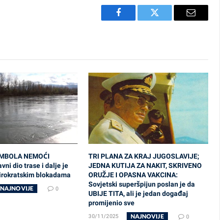
Facebook
Twitter
Email
IMBOLA NEMOĆI
TRI PLANA ZA KRAJ JUGOSLAVIJE;
ni dio trase i dalje je
JEDNA KUTIJA ZA NAKIT, SKRIVENO
birokratskim blokadama
ORUŽJE I OPASNA VAKCINA:
Sovjetski superšpijun poslan je da
NAJNOVIJE
0
UBIJE TITA, ali je jedan događaj
promijenio sve
NAJNOVIJE
30/11/2025
0