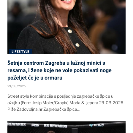
LIFESTYLE
Šetnja centrom Zagreba u lažnoj minici s
resama, i žene koje ne vole pokazivati noge
poželjet će je u ormaru
29/03/2026
Street style kombinacija s posljednje zagrebačke špice u
ožujku (Foto: Josip Moler/Cropix) Moda & ljepota 29-03-2026
Piše Zadovoljna.hr Zagrebačka špica…