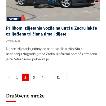
SPORT
Prilikom izlijetanja vozila na utrci u Zadru lakše
ozlijeđena tri člana tima i dijete
29/03/2026
Nakon izlijetanja jednog od natjecatelja s trkališta na
natjecanju Nagrada grada Zadra, liječnička pomoć zatražena
je za četiri osobe, potvrdila je…
Previous
Next
…
1
2
3
4
11
Društvene mreže