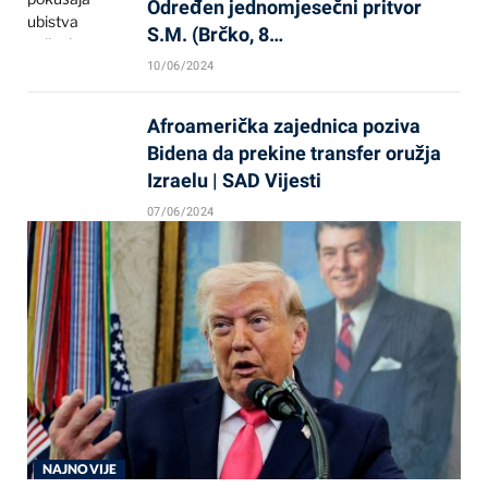
Određen jednomjesečni pritvor
S.M. (Brčko, 8…
10/06/2024
Afroamerička zajednica poziva
Bidena da prekine transfer oružja
Izraelu | SAD Vijesti
07/06/2024
NAJNOVIJE