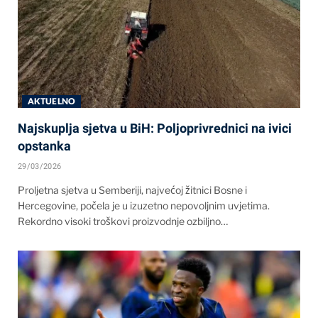
AKTUELNO
Najskuplja sjetva u BiH: Poljoprivrednici na ivici
opstanka
29/03/2026
Proljetna sjetva u Semberiji, najvećoj žitnici Bosne i
Hercegovine, počela je u izuzetno nepovoljnim uvjetima.
Rekordno visoki troškovi proizvodnje ozbiljno…