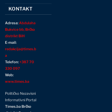
KONTAKT
Adresa:
Abdulaha
Bukvice bb, Brčko
distrikt BiH
E-mail:
redakcija@times.b
a
Telefon:
+387 70
330 097
Web:
www.times.ba
Političko Nezavisni
Informativni Portal
Times.ba Brčko