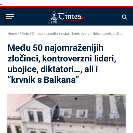
...
Home
»
Među 50 najomraženijih zločinci, kontroverzni lideri, ubojice, diktatori…, ali i “krvnik s Balkana”
Među 50 najomraženijih
zločinci, kontroverzni lideri,
ubojice, diktatori…, ali i
“krvnik s Balkana”