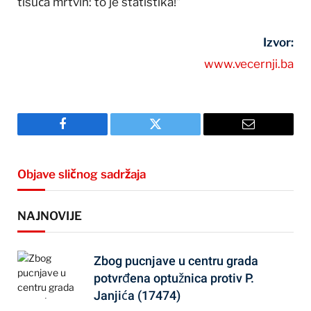
tisuća mrtvih: to je statistika!”
Izvor:
www.vecernji.ba
Facebook
Twitter
Email
Objave sličnog sadržaja
NAJNOVIJE
Zbog pucnjave u centru grada
potvrđena optužnica protiv P.
Janjića (17474)