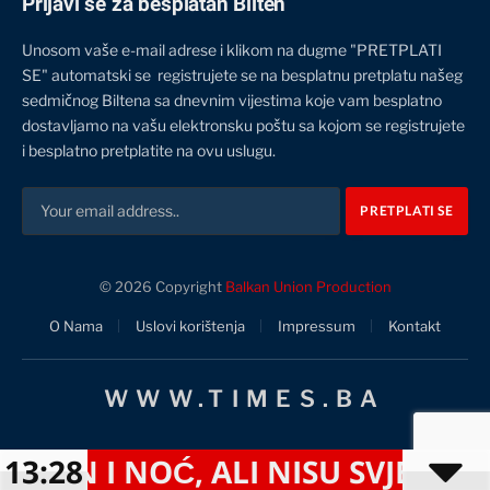
Prijavi se za besplatan Bilten
Unosom vaše e-mail adrese i klikom na dugme "PRETPLATI
SE" automatski se registrujete se na besplatnu pretplatu našeg
sedmičnog Biltena sa dnevnim vijestima koje vam besplatno
dostavljamo na vašu elektronsku poštu sa kojom se registrujete
i besplatno pretplatite na ovu uslugu.
© 2026 Copyright
Balkan Union Production
O Nama
Uslovi korištenja
Impressum
Kontakt
WWW.TIMES.BA
I NOĆ, ALI NISU SVJESNI OZBIL
13:28