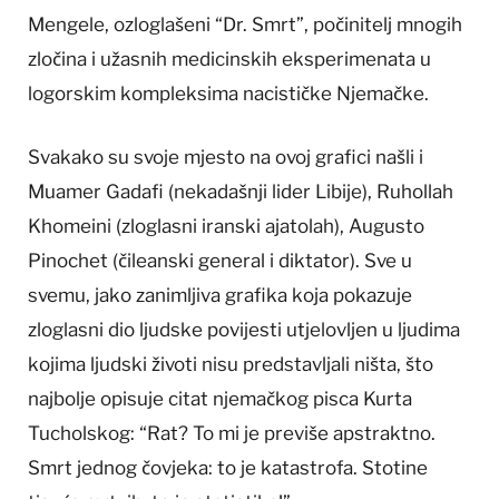
Mengele, ozloglašeni “Dr. Smrt”, počinitelj mnogih
zločina i užasnih medicinskih eksperimenata u
logorskim kompleksima nacističke Njemačke.
Svakako su svoje mjesto na ovoj grafici našli i
Muamer Gadafi (nekadašnji lider Libije), Ruhollah
Khomeini (zloglasni iranski ajatolah), Augusto
Pinochet (čileanski general i diktator). Sve u
svemu, jako zanimljiva grafika koja pokazuje
zloglasni dio ljudske povijesti utjelovljen u ljudima
kojima ljudski životi nisu predstavljali ništa, što
najbolje opisuje citat njemačkog pisca Kurta
Tucholskog: “Rat? To mi je previše apstraktno.
Smrt jednog čovjeka: to je katastrofa. Stotine