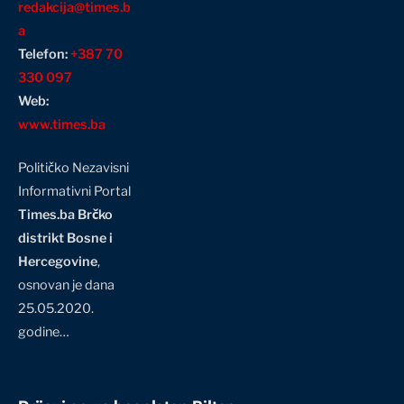
redakcija@times.b
a
Telefon:
+387 70
330 097
Web:
www.times.ba
Političko Nezavisni
Informativni Portal
Times.ba Brčko
distrikt Bosne i
Hercegovine
,
osnovan je dana
25.05.2020.
godine…