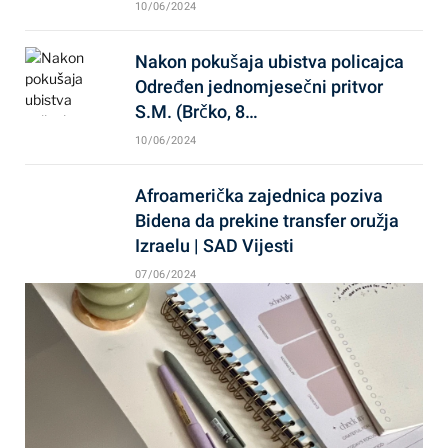
10/06/2024
Nakon pokušaja ubistva policajca
Određen jednomjesečni pritvor
S.M. (Brčko, 8…
10/06/2024
Afroamerička zajednica poziva
Bidena da prekine transfer oružja
Izraelu | SAD Vijesti
07/06/2024