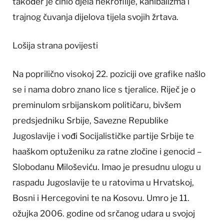
također je činio djela nekrofilije, kanibalizma i
trajnog čuvanja dijelova tijela svojih žrtava.
Lošija strana povijesti
Na poprilično visokoj 22. poziciji ove grafike našlo
se i nama dobro znano lice s tjeralice. Riječ je o
preminulom srbijanskom političaru, bivšem
predsjedniku Srbije, Savezne Republike
Jugoslavije i vođi Socijalističke partije Srbije te
haaškom optuženiku za ratne zločine i genocid –
Slobodanu Miloševiću. Imao je presudnu ulogu u
raspadu Jugoslavije te u ratovima u Hrvatskoj,
Bosni i Hercegovini te na Kosovu. Umro je 11.
ožujka 2006. godine od srčanog udara u svojoj