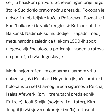
ćeliji u haaškom pritvoru Scheveningen prije nego
što je Sud donio pravomoćnu presudu. Pokopan je
u dvorištu obiteljske kuće u Požarevcu. Poznat je i
kao “balkanski krvnik” (engleski: Butcher of the
Balkans). Nadimak su mu dodijelili zapadni mediji i
međunarodna zajednica tijekom 1990-ih zbog
njegove ključne uloge u poticanju i vođenju ratova
na području bivše Jugoslavije.
Među najomraženijim osobama u samom vrhu
nalaze se još i Reinhard Heydrich (ključni arhitekt
holokausta i šef Glavnog ureda sigurnosti Reicha),
Isaias Afewerki (prvi i trenutačni predsjednik
Eritreje), Josif Staljin (sovjetski diktator), Kim
Jong-il (bivši sjevernokorejski vođa) te Joseph