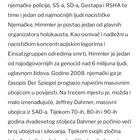
njemačke policije, SS-a, SD-a, Gestapa i RSHA te
time i jedan od najmoćnijih ljudi nacističke
Njemačke. Himmler je postao jedan od glavnih
organizatora holokausta. Kao osnivač i nadležni u
nacističkim koncentracijskim logorima i
Einsatzgruppen odredima smrti, Himmler je jedan
od najodgovornijih za genocid nad 6 milijuna ljudi,
uglavnom židova. Godine 2008. njemački ga je
časopis Der Spiegel proglasio najvećim masovnim
ubojicom u povijesti. Na trećem mjestu je, možda i
malo iznenađujuće, Jeffrey Dahmer, masovni
ubojica iz SAD-a. Tijekom 70-ih, 80-ih i 90-ih
godina dvadesetog stoljeća Dahmer je počinio veći
broj ubojstva i silovanja. Tijekom svojih zločina