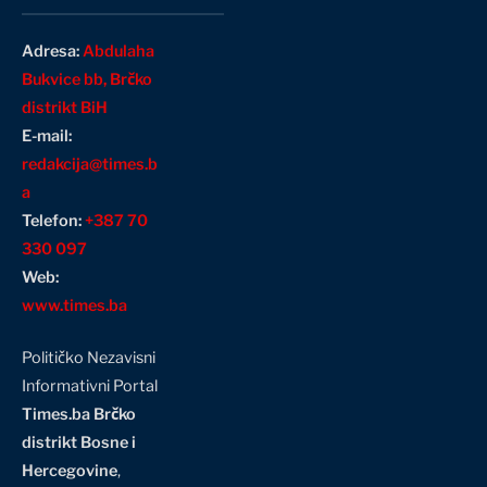
Adresa:
Abdulaha
Bukvice bb, Brčko
distrikt BiH
E-mail:
redakcija@times.b
a
Telefon:
+387 70
330 097
Web:
www.times.ba
Političko Nezavisni
Informativni Portal
Times.ba Brčko
distrikt Bosne i
Hercegovine
,