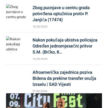
Zbog pucnjave u centru grada
potvrđena optužnica protiv P.
Janjića (17474)
10/06/2024
Nakon pokušaja ubistva policajca
Određen jednomjesečni pritvor
S.M. (Brčko, 8…
10/06/2024
Afroamerička zajednica poziva
Bidena da prekine transfer oružja
Izraelu | SAD Vijesti
07/06/2024