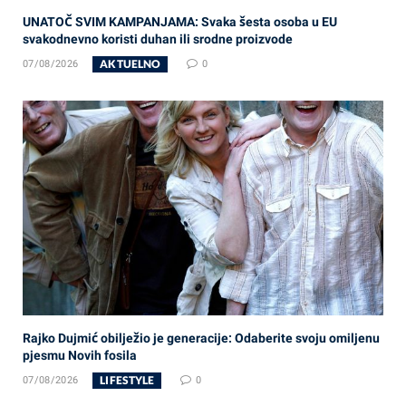
UNATOČ SVIM KAMPANJAMA: Svaka šesta osoba u EU
svakodnevno koristi duhan ili srodne proizvode
AKTUELNO
07/08/2026
0
Rajko Dujmić obilježio je generacije: Odaberite svoju omiljenu
pjesmu Novih fosila
LIFESTYLE
07/08/2026
0