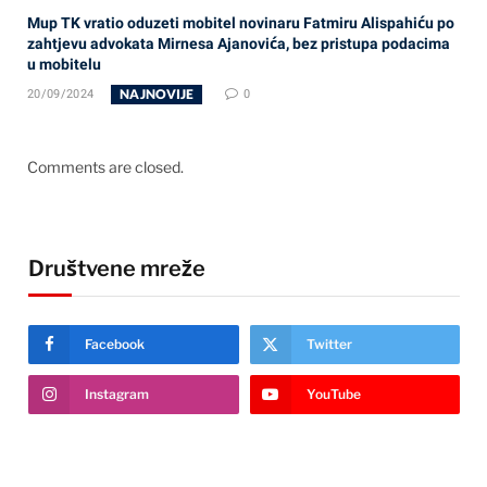
Mup TK vratio oduzeti mobitel novinaru Fatmiru Alispahiću po
zahtjevu advokata Mirnesa Ajanovića, bez pristupa podacima
u mobitelu
NAJNOVIJE
20/09/2024
0
Comments are closed.
Društvene mreže
Facebook
Twitter
Instagram
YouTube