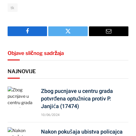
tk
Facebook
Twitter
Email
Objave sličnog sadržaja
NAJNOVIJE
Zbog pucnjave u centru grada
potvrđena optužnica protiv P.
Janjića (17474)
10/06/2024
Nakon pokušaja ubistva policajca