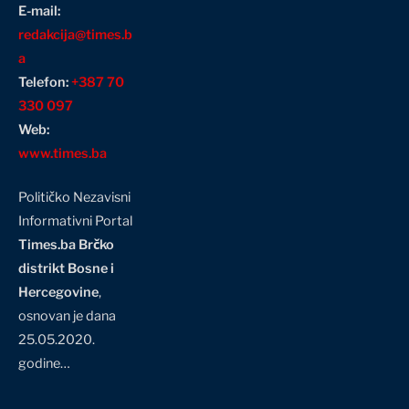
E-mail:
redakcija@times.b
a
Telefon:
+387 70
330 097
Web:
www.times.ba
Političko Nezavisni
Informativni Portal
Times.ba Brčko
distrikt Bosne i
Hercegovine
,
osnovan je dana
25.05.2020.
godine…