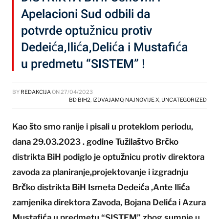
Apelacioni Sud odbili da
potvrde optužnicu protiv
Dedeića,Ilića,Delića i Mustafića
u predmetu “SISTEM” !
BY
REDAKCIJA
ON
27/04/2023
BD BIH2
,
IZDVAJAMO
,
NAJNOVIJE X
,
UNCATEGORIZED
Kao što smo ranije i pisali u proteklom periodu,
dana 29.03.2023 . godine Tužilaštvo Brčko
distrikta BiH podiglo je optužnicu protiv direktora
zavoda za planiranje,projektovanje i izgradnju
Brčko distrikta BiH Ismeta Dedeića ,Ante Ilića
zamjenika direktora Zavoda, Bojana Delića i Azura
Mustafića u predmetu “SISTEM” zbog sumnje u