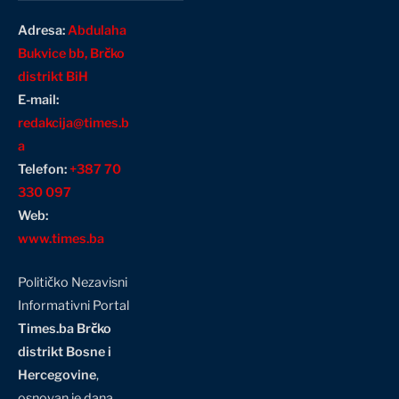
Adresa:
Abdulaha
Bukvice bb, Brčko
distrikt BiH
E-mail:
redakcija@times.b
a
Telefon:
+387 70
330 097
Web:
www.times.ba
Političko Nezavisni
Informativni Portal
Times.ba Brčko
distrikt Bosne i
Hercegovine
,
osnovan je dana