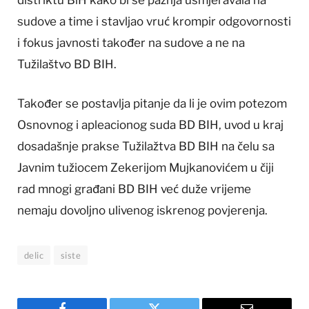
distriktu BiH kako bi se pažnja usmjeravala na
sudove a time i stavljao vruć krompir odgovornosti
i fokus javnosti također na sudove a ne na
Tužilaštvo BD BIH.
Također se postavlja pitanje da li je ovim potezom
Osnovnog i apleacionog suda BD BIH, uvod u kraj
dosadašnje prakse Tužilažtva BD BIH na čelu sa
Javnim tužiocem Zekerijom Mujkanovićem u čiji
rad mnogi građani BD BIH već duže vrijeme
nemaju dovoljno ulivenog iskrenog povjerenja.
delic
siste