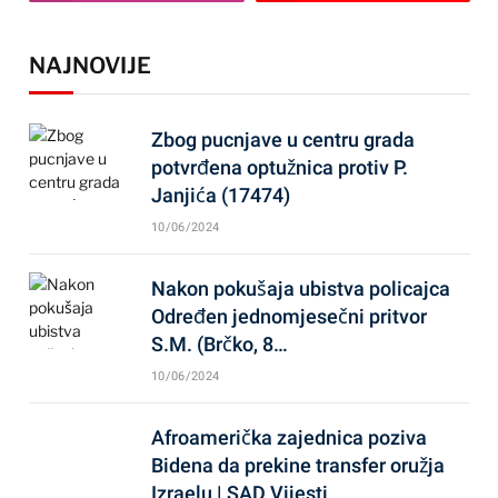
NAJNOVIJE
Zbog pucnjave u centru grada
potvrđena optužnica protiv P.
Janjića (17474)
10/06/2024
Nakon pokušaja ubistva policajca
Određen jednomjesečni pritvor
S.M. (Brčko, 8…
10/06/2024
Afroamerička zajednica poziva
Bidena da prekine transfer oružja
Izraelu | SAD Vijesti