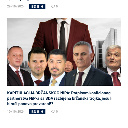
BD BIH
29/10/2024
0
KAPITULACIJA BRČANSKOG NIPA: Potpisom koalicionog
partnerstva NiP-a sa SDA razbijena brčanska trojka, jesu li
birači ponovo prevareni!?
BD BIH
10/10/2024
0