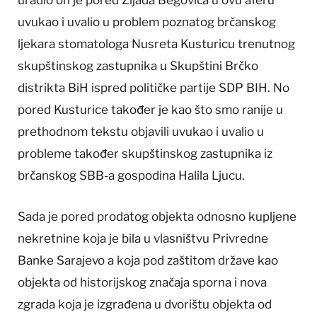
uradio on je pored Zijada Begovića u ovu aferu
uvukao i uvalio u problem poznatog brčanskog
ljekara stomatologa Nusreta Kusturicu trenutnog
skupštinskog zastupnika u Skupštini Brčko
distrikta BiH ispred političke partije SDP BIH. No
pored Kusturice također je kao što smo ranije u
prethodnom tekstu objavili uvukao i uvalio u
probleme također skupštinskog zastupnika iz
brčanskog SBB-a gospodina Halila Ljucu.
Sada je pored prodatog objekta odnosno kupljene
nekretnine koja je bila u vlasništvu Privredne
Banke Sarajevo a koja pod zaštitom države kao
objekta od historijskog značaja sporna i nova
zgrada koja je izgrađena u dvorištu objekta od