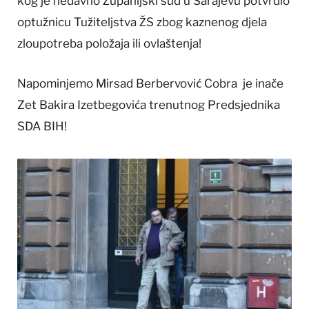
kog je nedavno Županijski sud u Sarajevu potvrdio
optužnicu Tužiteljstva ŽS zbog kaznenog djela
zloupotreba položaja ili ovlaštenja!
Napominjemo Mirsad Berbervović Cobra je inače
Zet Bakira Izetbegovića trenutnog Predsjednika
SDA BIH!