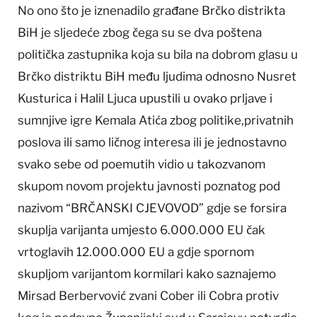
No ono što je iznenadilo građane Brčko distrikta
BiH je sljedeće zbog čega su se dva poštena
politička zastupnika koja su bila na dobrom glasu u
Brčko distriktu BiH među ljudima odnosno Nusret
Kusturica i Halil Ljuca upustili u ovako prljave i
sumnjive igre Kemala Atića zbog politike,privatnih
poslova ili samo ličnog interesa ili je jednostavno
svako sebe od poemutih vidio u takozvanom
skupom novom projektu javnosti poznatog pod
nazivom “BRČANSKI CJEVOVOD” gdje se forsira
skuplja varijanta umjesto 6.000.000 EU čak
vrtoglavih 12.000.000 EU a gdje spornom
skupljom varijantom kormilari kako saznajemo
Mirsad Berbervović zvani Cober ili Cobra protiv