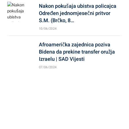
Nakon pokušaja ubistva policajca
Određen jednomjesečni pritvor
S.M. (Brčko, 8…
10/06/2024
Afroamerička zajednica poziva
Bidena da prekine transfer oružja
Izraelu | SAD Vijesti
07/06/2024