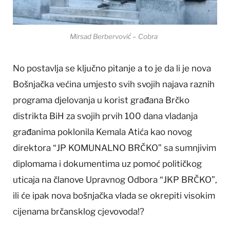
Mirsad Berbervović – Cobra
No postavlja se ključno pitanje a to je da li je nova
Bošnjačka većina umjesto svih svojih najava raznih
programa djelovanja u korist građana Brčko
distrikta BiH za svojih prvih 100 dana vladanja
građanima poklonila Kemala Atića kao novog
direktora “JP KOMUNALNO BRČKO” sa sumnjivim
diplomama i dokumentima uz pomoć političkog
uticaja na članove Upravnog Odbora “JKP BRČKO”,
ili će ipak nova bošnjačka vlada se okrepiti visokim
cijenama brčansklog cjevovoda!?