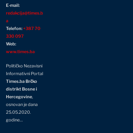
E-mail:
redakcija@times.b
a
Telefon:
+387 70
330 097
Web:
www.times.ba
Političko Nezavisni
Informativni Portal
Times.ba Brčko
distrikt Bosne i
Hercegovine
,
osnovan je dana
25.05.2020.
godine…