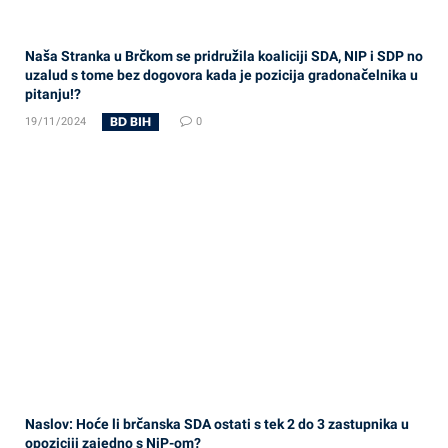
Naša Stranka u Brčkom se pridružila koaliciji SDA, NIP i SDP no
uzalud s tome bez dogovora kada je pozicija gradonačelnika u
pitanju!?
BD BIH
19/11/2024
0
Naslov: Hoće li brčanska SDA ostati s tek 2 do 3 zastupnika u
opoziciji zajedno s NiP-om?