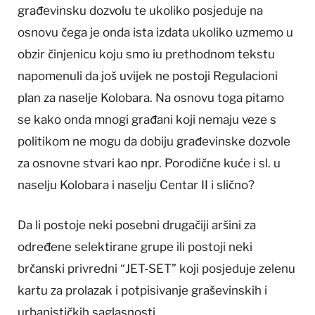
građevinsku dozvolu te ukoliko posjeduje na
osnovu čega je onda ista izdata ukoliko uzmemo u
obzir činjenicu koju smo iu prethodnom tekstu
napomenuli da još uvijek ne postoji Regulacioni
plan za naselje Kolobara. Na osnovu toga pitamo
se kako onda mnogi građani koji nemaju veze s
politikom ne mogu da dobiju građevinske dozvole
za osnovne stvari kao npr. Porodične kuće i sl. u
naselju Kolobara i naselju Centar II i slično?
Da li postoje neki posebni drugačiji aršini za
određene selektirane grupe ili postoji neki
brčanski privredni “JET-SET” koji posjeduje zelenu
kartu za prolazak i potpisivanje graševinskih i
urbanističkih saglasnosti.