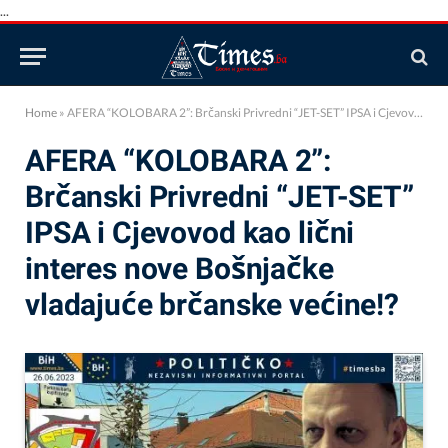
...
Home
»
AFERA “KOLOBARA 2”: Brčanski Privredni “JET-SET” IPSA i Cjevovod kao lični interes nove Bošnjačke vladajuće brčanske većine!?
AFERA “KOLOBARA 2”:
Brčanski Privredni “JET-SET”
IPSA i Cjevovod kao lični
interes nove Bošnjačke
vladajuće brčanske većine!?