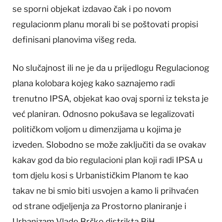
se sporni objekat izdavao čak i po novom
regulacionm planu morali bi se poštovati propisi
definisani planovima višeg reda.
No slučajnost ili ne je da u prijedlogu Regulacionog
plana kolobara kojeg kako saznajemo radi
trenutno IPSA, objekat kao ovaj sporni iz teksta je
već planiran. Odnosno pokušava se legalizovati
političkom voljom u dimenzijama u kojima je
izveden. Slobodno se može zaključiti da se ovakav
kakav god da bio regulacioni plan koji radi IPSA u
tom djelu kosi s Urbanističkim Planom te kao
takav ne bi smio biti usvojen a kamo li prihvaćen
od strane odjeljenja za Prostorno planiranje i
Urbanizam Vlade Brčko distrikta BiH.