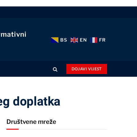
rmativni
BS
EN
FR
DOJAVI VIJEST
jeg doplatka
Društvene mreže