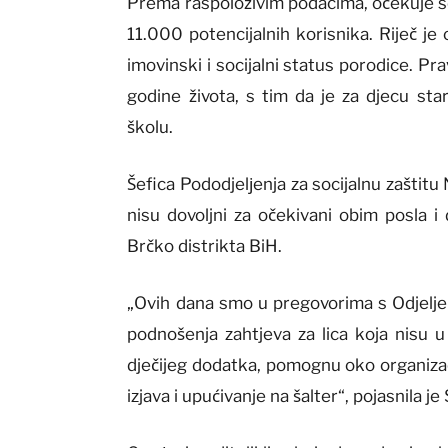
Prema raspoloživim podacima, očekuje se
11.000 potencijalnih korisnika. Riječ je
imovinski i socijalni status porodice. P
godine života, s tim da je za djecu st
školu.
Šefica Pododjelјenja za socijalnu zaštitu
nisu dovoljni za očekivani obim posla i d
Brčko distrikta BiH.
„Ovih dana smo u pregovorima s Odjelje
podnošenja zahtjeva za lica koja nisu u
dječijeg dodatka, pomognu oko organizaci
izjava i upućivanje na šalter“, pojasnila j