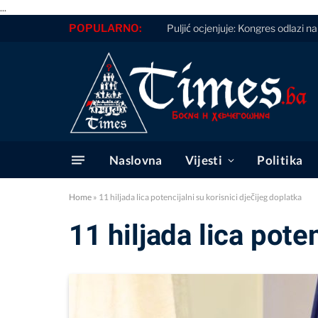
...
POPULARNO:
Puljić ocjenjuje: Kongres odlazi 
Naslovna
Vijesti
Politika
Home
»
11 hiljada lica potencijalni su korisnici dječijeg doplatka
11 hiljada lica pote