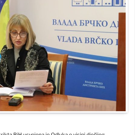
rikta BiH usvojena je Odluka o visini dječijeg