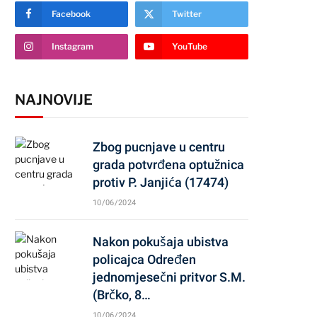
Facebook
Twitter
Instagram
YouTube
NAJNOVIJE
Zbog pucnjave u centru
grada potvrđena optužnica
protiv P. Janjića (17474)
10/06/2024
Nakon pokušaja ubistva
policajca Određen
jednomjesečni pritvor S.M.
(Brčko, 8…
10/06/2024