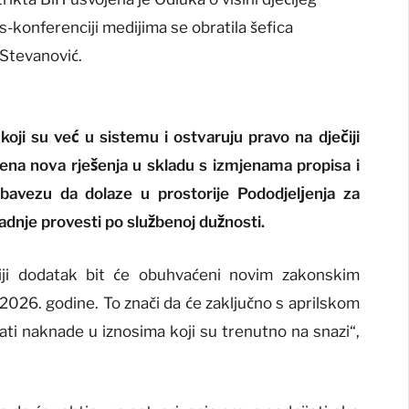
-konferenciji medijima se obratila šefica
 Stevanović.
koji su već u sistemu i ostvaruju pravo na dječiji
na nova rješenja u skladu s izmjenama propisa i
obavezu da dolaze u prostorije Pododjelјenja za
radnje provesti po službenoj dužnosti.
čiji dodatak bit će obuhvaćeni novim zakonskim
 2026. godine. To znači da će zaključno s aprilskom
mati naknade u iznosima koji su trenutno na snazi“,