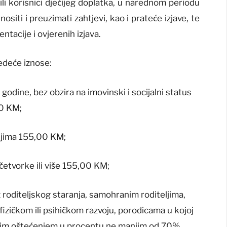
bili korisnici dječijeg doplatka, u narednom periodu
ositi i preuzimati zahtjevi, kao i prateće izjave, te
entacije i ovjerenih izjava.
edeće iznose:
dine, bez obzira na imovinski i socijalni status
00 KM;
njima 155,00 KM;
etvorke ili više 155,00 KM;
roditeljskog staranja, samohranim roditeljima,
izičkom ili psihičkom razvoju, porodicama u kojoj
jelesnim oštećenjem u procentu ne manjim od 70%