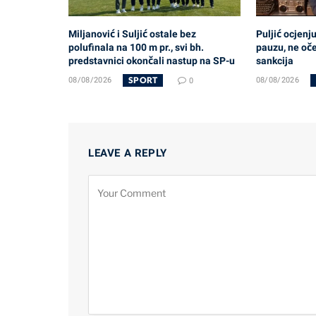
Miljanović i Suljić ostale bez
Puljić ocjenj
polufinala na 100 m pr., svi bh.
pauzu, ne oč
predstavnici okončali nastup na SP-u
sankcija
SPORT
08/08/2026
0
08/08/2026
LEAVE A REPLY