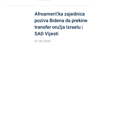
Afroamerička zajednica
poziva Bidena da prekine
transfer oružja Izraelu |
SAD Vijesti
07/06/2024