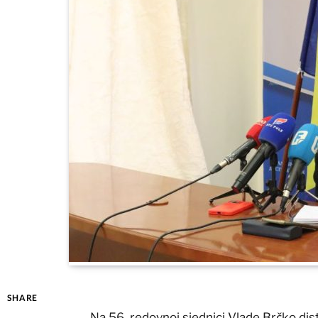
SHARE
Na 56. redovnoj sjednici Vlade Brčko dist