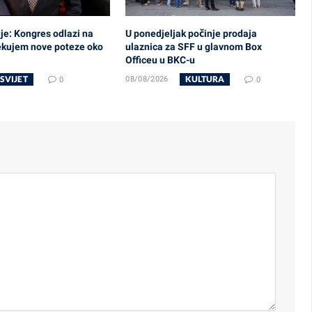
uje: Kongres odlazi na
U ponedjeljak počinje prodaja
ekujem nove poteze oko
ulaznica za SFF u glavnom Box
Officeu u BKC-u
SVIJET
KULTURA
0
08/08/2026
0