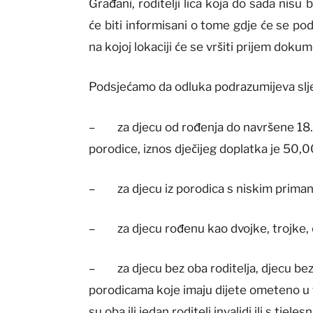
Građani, roditelji lica koja do sada nisu 
će biti informisani o tome gdje će se podn
na kojoj lokaciji će se vršiti prijem dokum
Podsjećamo da odluka podrazumijeva slj
– za djecu od rođenja do navršene 18. go
porodice, iznos dječijeg doplatka je 50,
– za djecu iz porodica s niskim prima
– za djecu rođenu kao dvojke, trojke, č
– za djecu bez oba roditelja, djecu bez 
porodicama koje imaju dijete ometeno u f
su oba ili jedan roditelj invalidi ili s t