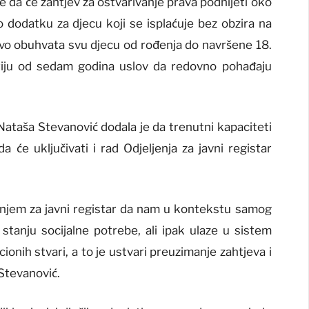
 da će zahtjev za ostvarivanje prava podnijeti oko
 o dodatku za djecu koji se isplaćuje bez obzira na
ravo obuhvata svu djecu od rođenja do navršene 18.
ariju od sedam godina uslov da redovno pohađaju
 Nataša Stevanović dodala je da trenutni kapaciteti
a će uključivati i rad Odjeljenja za javni registar
njem za javni registar da nam u kontekstu samog
 stanju socijalne potrebe, ali ipak ulaze u sistem
onih stvari, a to je ustvari preuzimanje zahtjeva i
e Stevanović.