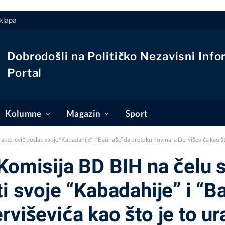
klapa
Dobrodošli na Političko Nezavisni Info
Portal
Kolumne
Magazin
Sport
kterević poslati svoje “Kabadahije” i “Batinaše” da pretuku novinara Derviševića kao št
 Komisija BD BIH na čelu
i svoje “Kabadahije” i “B
viševića kao što je to ur