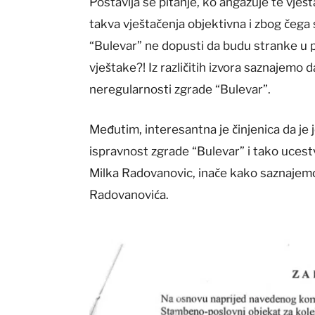
Postavlja se pitanje, ko angazuje te vješt
takva vještačenja objektivna i zbog čega
“Bulevar” ne dopusti da budu stranke u 
vještake?! Iz različitih izvora saznajemo 
neregularnosti zgrade “Bulevar”.
Međutim, interesantna je činjenica da je
ispravnost zgrade “Bulevar” i tako ucestv
Milka Radovanovic, inače kako saznajemo
Radovanovića.