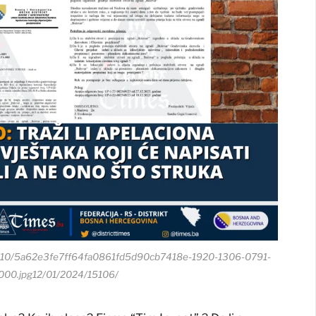
24/10/5a62e3fe7ff64fa0861fd5d90cb7418e-1920-1306-0791-
00.jpg12/01/2024/15106/