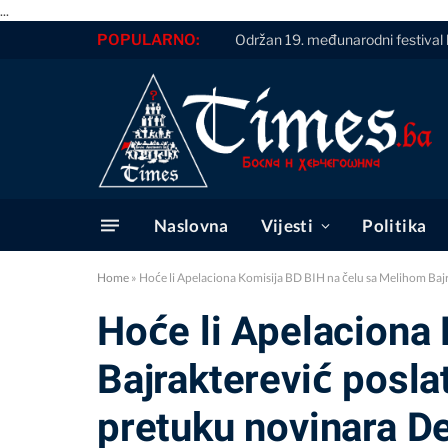
...
POPULARNO:
Održan 19. međunarodni festival 
Naslovna
Vijesti
Politika
Home
»
Hoće li Apelaciona Komisija BD BIH na čelu sa Melihom Bajra
Hoće li Apelaciona
Bajrakterević poslat
pretuku novinara Der