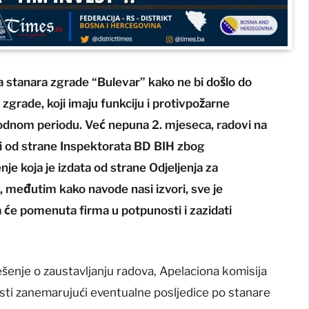
a stanara zgrade “Bulevar” kako ne bi došlo do
grade, koji imaju funkciju i protivpožarne
hodnom periodu. Već nepuna 2. mjeseca, radovi na
ni od strane Inspektorata BD BIH zbog
je koja je izdata od strane Odjeljenja za
, međutim kako navode nasi izvori, sve je
e da će pomenuta firma u potpunosti i zazidati
ešenje o zaustavljanju radova, Apelaciona komisija
sti zanemarujući eventualne posljedice po stanare