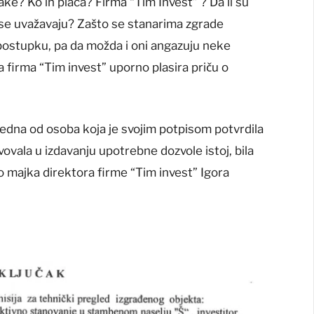
ake? Ko ih placa? Firma “Tim Invest” ? Da li su
 se uvažavaju? Zašto se stanarima zgrade
postupku, pa da možda i oni angazuju neke
da firma “Tim invest” uporno plasira priču o
 jedna od osoba koja je svojim potpisom potvrdila
ovala u izdavanju upotrebne dozvole istoj, bila
 majka direktora firme “Tim invest” Igora