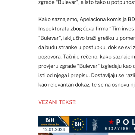
zgrade “Bulevar”, a isto tako u potpunos
Kako saznajemo, Apelaciona komisija BD
Inspektorata zbog čega firma “Tim invest
“Bulevar”, isključivo traži grešku u pome
da budu stranke u postupku, dok se svi z
pogovora. Tačnije rečeno, kako saznajemo
provjeru zgrade “Bulevar” izgledaju kao d
isti od njega i prepisu. Dostavljaju se raz
kao relevantan dokaz, te se na osnovu nj
VEZANI TEKST: