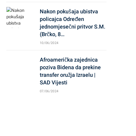
Nakon pokušaja ubistva
policajca Određen
jednomjesečni pritvor S.M.
(Brčko, 8…
10/06/2024
Afroamerička zajednica
poziva Bidena da prekine
transfer oružja Izraelu |
SAD Vijesti
07/06/2024