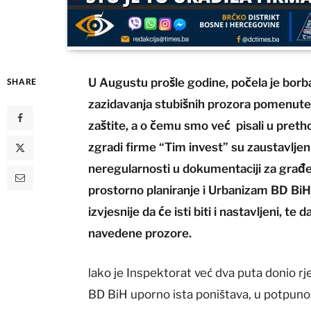
U Augustu prošle godine, počela je borb
SHARE
zazidavanja stubišnih prozora pomenute z
zaštite, a o čemu smo već pisali u pret
zgradi firme “Tim invest” su zaustavlje
neregularnosti u dokumentaciji za građen
prostorno planiranje i Urbanizam BD BiH
izvjesnije da će isti biti i nastavljeni, t
navedene prozore.
lako je Inspektorat već dva puta donio rj
BD BiH uporno ista poništava, u potpuno