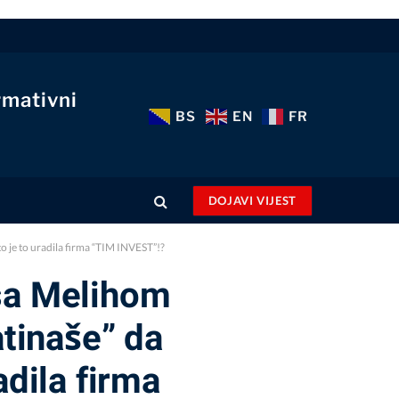
rmativni
BS
EN
FR
DOJAVI VIJEST
o je to uradila firma “TIM INVEST”!?
 sa Melihom
atinaše” da
adila firma