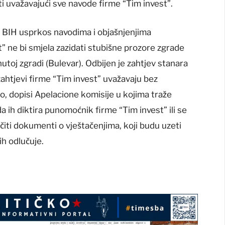
ti uvažavajući sve navode firme “Tim invest”.
 BIH usprkos navodima i objašnjenjima
” ne bi smjela zazidati stubišne prozore zgrade
nutoj zgradi (Bulevar). Odbijen je zahtjev stanara
ahtjevi firme “Tim invest” uvažavaju bez
, dopisi Apelacione komisije u kojima traže
a ih diktira punomoćnik firme “Tim invest” ili se
ličiti dokumenti o vještačenjima, koji budu uzeti
ih odlučuje.