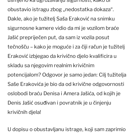
usmjerio ka ugrožavanju sigurnosti, kako bi
obustavio istragu zbog „nedostatka dokaza“.
Dakle, ako je tužitelj Saša Eraković na snimku
sigurnosne kamere vidio da mi je vozilom braće
Jašić prepriječen put, da sam iz vozila posut
tečnošču – kako je moguće i za čiji račun je tužitelj
Eraković izbjegao da krivično djelo kvalificira u
skladu sa njegovim realnim krivičnim
potencijalom? Odgovor je samo jedan: Cilj tužitelja
Saše Erakovića je bio da od krivične odgovornosti
oslobodi braću Denisa i Amera Jašića, od kojih je
Denis Jašić osuđivan i povratnik je u činjenju
krivičnih djela!
U dopisu o obustavljanu istrage, koji sam zaprimio