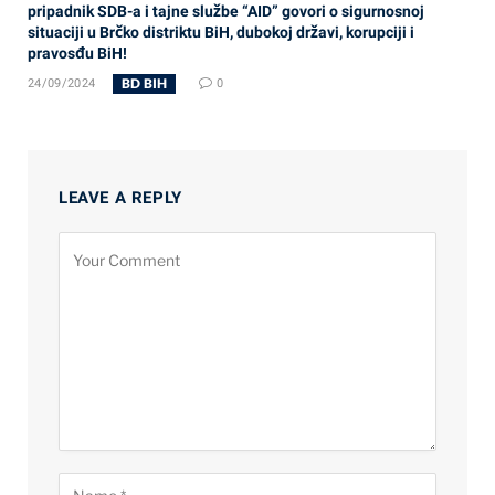
pripadnik SDB-a i tajne službe “AID” govori o sigurnosnoj
situaciji u Brčko distriktu BiH, dubokoj državi, korupciji i
pravosđu BiH!
BD BIH
24/09/2024
0
LEAVE A REPLY