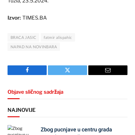
Tuzla, 23.5.2024.
Izvor:
TIMES.BA
BRACA JASIC
fatmir alispahic
NAPAD NA NOVINBARA
Facebook
Twitter
Email
Objave sličnog sadržaja
NAJNOVIJE
Zbog pucnjave u centru grada