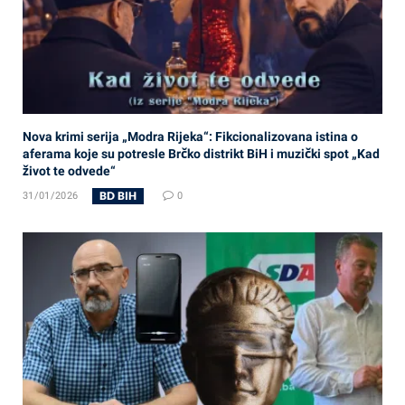
Nova krimi serija „Modra Rijeka“: Fikcionalizovana istina o
aferama koje su potresle Brčko distrikt BiH i muzički spot „Kad
život te odvede“
BD BIH
31/01/2026
0