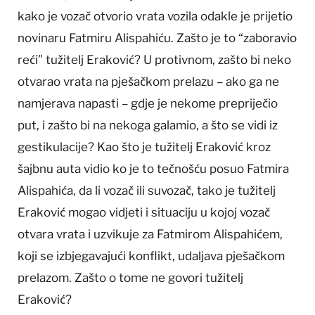
kako je vozač otvorio vrata vozila odakle je prijetio
novinaru Fatmiru Alispahiću. Zašto je to “zaboravio
reći” tužitelj Eraković? U protivnom, zašto bi neko
otvarao vrata na pješačkom prelazu – ako ga ne
namjerava napasti – gdje je nekome prepriječio
put, i zašto bi na nekoga galamio, a što se vidi iz
gestikulacije? Kao što je tužitelj Eraković kroz
šajbnu auta vidio ko je to tečnošću posuo Fatmira
Alispahića, da li vozač ili suvozač, tako je tužitelj
Eraković mogao vidjeti i situaciju u kojoj vozač
otvara vrata i uzvikuje za Fatmirom Alispahićem,
koji se izbjegavajući konflikt, udaljava pješačkom
prelazom. Zašto o tome ne govori tužitelj
Eraković?