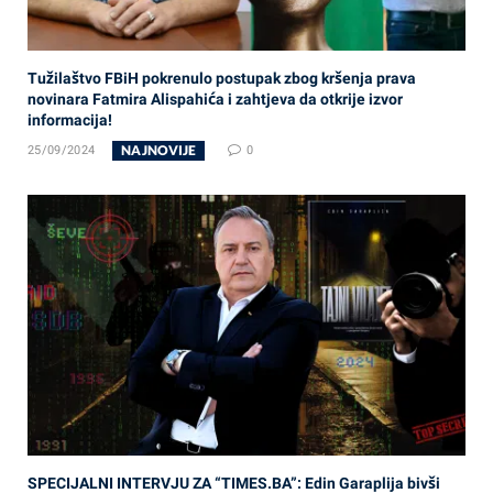
Tužilaštvo FBiH pokrenulo postupak zbog kršenja prava
novinara Fatmira Alispahića i zahtjeva da otkrije izvor
informacija!
NAJNOVIJE
25/09/2024
0
SPECIJALNI INTERVJU ZA “TIMES.BA”: Edin Garaplija bivši