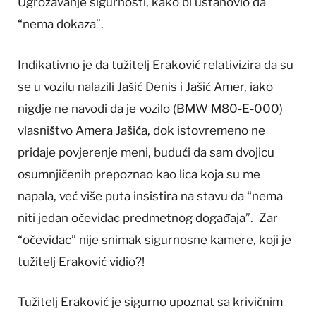
Ugrožavanje sigurnosti, kako bi ustanovio da
“nema dokaza”.
Indikativno je da tužitelj Eraković relativizira da su
se u vozilu nalazili Jašić Denis i Jašić Amer, iako
nigdje ne navodi da je vozilo (BMW M80-E-000)
vlasništvo Amera Jašića, dok istovremeno ne
pridaje povjerenje meni, budući da sam dvojicu
osumnjičenih prepoznao kao lica koja su me
napala, već više puta insistira na stavu da “nema
niti jedan očevidac predmetnog događaja”. Zar
“očevidac” nije snimak sigurnosne kamere, koji je
tužitelj Eraković vidio?!
Tužitelj Eraković je sigurno upoznat sa krivičnim