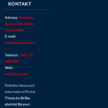
KONTAKT
Adresa:
Abdulaha
Bukvice bb, Brčko
distrikt BiH
E-mail:
redakcija@times.b
a
Telefon:
+387 70
330 097
Web:
www.times.ba
Političko Nezavisni
Informativni Portal
Times.ba Brčko
distrikt Bosne i