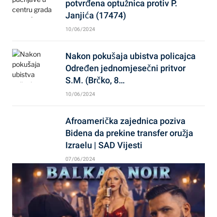
potvrđena optužnica protiv P.
Janjića (17474)
10/06/2024
Nakon pokušaja ubistva policajca
Određen jednomjesečni pritvor
S.M. (Brčko, 8…
10/06/2024
Afroamerička zajednica poziva
Bidena da prekine transfer oružja
Izraelu | SAD Vijesti
07/06/2024