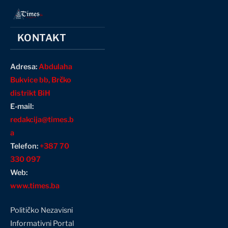
KONTAKT
Adresa:
Abdulaha
Bukvice bb, Brčko
distrikt BiH
E-mail:
redakcija@times.b
a
Telefon:
+387 70
330 097
Web:
www.times.ba
Političko Nezavisni
Informativni Portal