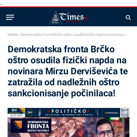
...
Home
»
Demokratska fronta Brčko oštro osudila fizički napda na novinara Mirzu Derviševića te zatražila od nadležnih oštro sankcionisanje počinilaca!
Demokratska fronta Brčko
oštro osudila fizički napda na
novinara Mirzu Derviševića te
zatražila od nadležnih oštro
sankcionisanje počinilaca!