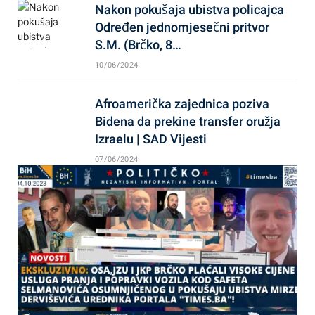
Nakon pokušaja ubistva policajca
Određen jednomjesečni pritvor
S.M. (Brčko, 8…
10/06/2024
Afroamerička zajednica poziva
Bidena da prekine transfer oružja
Izraelu | SAD Vijesti
07/06/2024