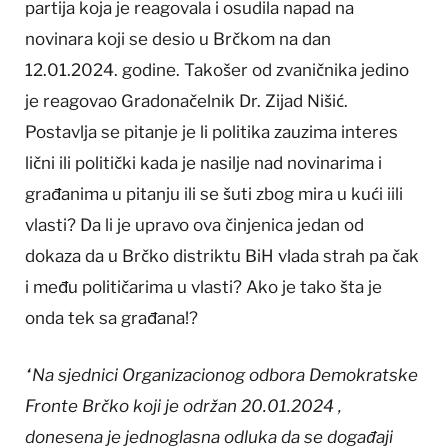
partija koja je reagovala i osudila napad na
novinara koji se desio u Brčkom na dan
12.01.2024. godine. Takošer od zvaničnika jedino
je reagovao Gradonačelnik Dr. Zijad Nišić.
Postavlja se pitanje je li politika zauzima interes
lični ili politički kada je nasilje nad novinarima i
građanima u pitanju ili se šuti zbog mira u kući iili
vlasti? Da li je upravo ova činjenica jedan od
dokaza da u Brčko distriktu BiH vlada strah pa čak
i među političarima u vlasti? Ako je tako šta je
onda tek sa građana!?
“Na sjednici Organizacionog odbora Demokratske
Fronte Brčko koji je održan 20.01.2024 ,
donesena je jednoglasna odluka da se događaji