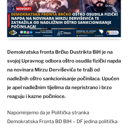
Demokratska fronta Brčko Dustrikta BiH je na
svojoj Upravnog odbora oštro osudila fizički napda
na novinara Mirzu Derviševića te traži od
nadležnih oštro sankcionisanje počinilaca. Upućen
je apel nadležnim tijelima da nepristrano i brzo
reaguju i kazne počinioce.
Napominjemo da je Politička stranka
Demokratska Fronta BD BIH – DF jedina politička