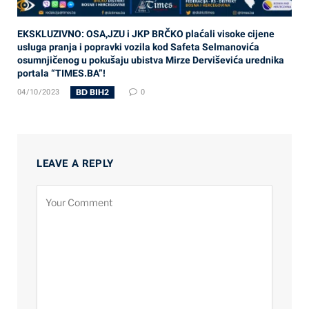
EKSKLUZIVNO: OSA,JZU i JKP BRČKO plaćali visoke cijene
usluga pranja i popravki vozila kod Safeta Selmanovića
osumnjičenog u pokušaju ubistva Mirze Derviševića urednika
portala “TIMES.BA”!
BD BIH2
04/10/2023
0
LEAVE A REPLY