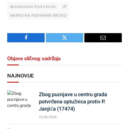
demokratska fronta brcko
df
NAPAD NA NOVINARA BRCKO
Facebook
Twitter
Email
Objave sličnog sadržaja
NAJNOVIJE
Zbog pucnjave u centru grada
potvrđena optužnica protiv P.
Janjića (17474)
10/06/2024