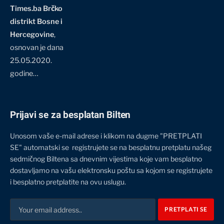
Times.ba Brčko
distrikt Bosne i
Hercegovine
,
osnovan je dana
25.05.2020.
godine…
Prijavi se za besplatan Bilten
Unosom vaše e-mail adrese i klikom na dugme "PRETPLATI
SE" automatski se registrujete se na besplatnu pretplatu našeg
sedmičnog Biltena sa dnevnim vijestima koje vam besplatno
dostavljamo na vašu elektronsku poštu sa kojom se registrujete
i besplatno pretplatite na ovu uslugu.