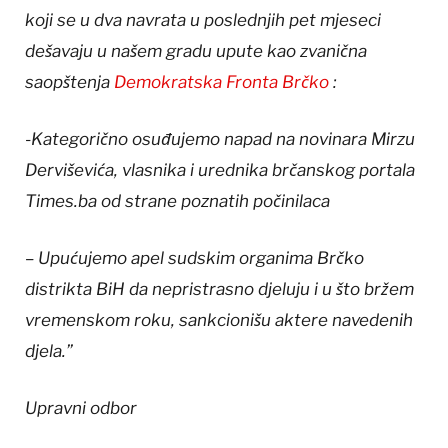
koji se u dva navrata u poslednjih pet mjeseci
dešavaju u našem gradu upute kao zvanična
saopštenja
Demokratska Fronta Brčko
:
-Kategorično osuđujemo napad na novinara Mirzu
Derviševića, vlasnika i urednika brčanskog portala
Times.ba od strane poznatih počinilaca
– Upućujemo apel sudskim organima Brčko
distrikta BiH da nepristrasno djeluju i u što bržem
vremenskom roku, sankcionišu aktere navedenih
djela.”
Upravni odbor