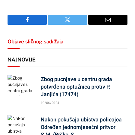
Facebook
Twitter
Email
Objave sličnog sadržaja
NAJNOVIJE
Zbog pucnjave u centru grada
potvrđena optužnica protiv P.
Janjića (17474)
10/06/2024
Nakon pokušaja ubistva policajca
Određen jednomjesečni pritvor
S.M. (Brčko, 8…