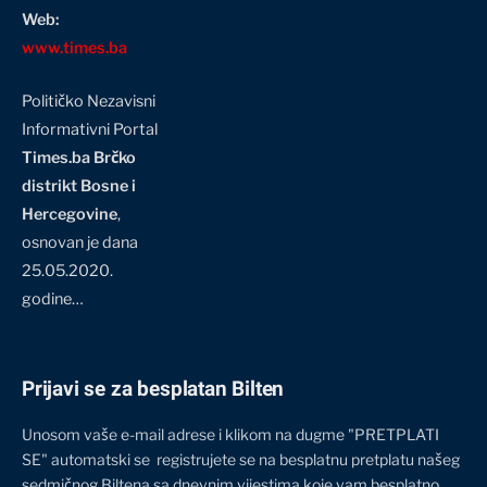
Web:
www.times.ba
Političko Nezavisni
Informativni Portal
Times.ba Brčko
distrikt Bosne i
Hercegovine
,
osnovan je dana
25.05.2020.
godine…
Prijavi se za besplatan Bilten
Unosom vaše e-mail adrese i klikom na dugme "PRETPLATI
SE" automatski se registrujete se na besplatnu pretplatu našeg
sedmičnog Biltena sa dnevnim vijestima koje vam besplatno