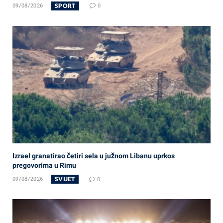
SPORT
09/08/2026
0
Izrael granatirao četiri sela u južnom Libanu uprkos
pregovorima u Rimu
SVIJET
09/08/2026
0