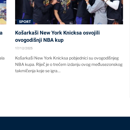
SPORT
za
Košarkaši New York Knicksa osvojili
ovogodišnji NBA kup
17/12/2025
ala
Košarkaši New York Knicksa pobjednici su ovogodišnjeg
NBA kupa. Riječ je o trećem izdanju ovog međusezonskog
takmičenja koje se igra…