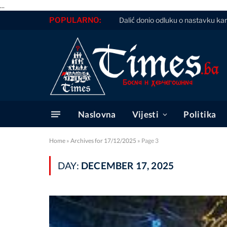
...
POPULARNO:
Dalić donio odluku o nastavku kari
Naslovna
Vijesti
Politika
Home
»
Archives for 17/12/2025
»
Page 3
DAY:
DECEMBER 17, 2025