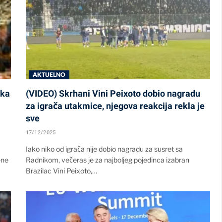
AKTUELNO
eka
(VIDEO) Skrhani Vini Peixoto dobio nagradu
za igrača utakmice, njegova reakcija rekla je
sve
17/12/2025
Iako niko od igrača nije dobio nagradu za susret sa
ene
Radnikom, večeras je za najboljeg pojedinca izabran
Brazilac Vini Peixoto,…