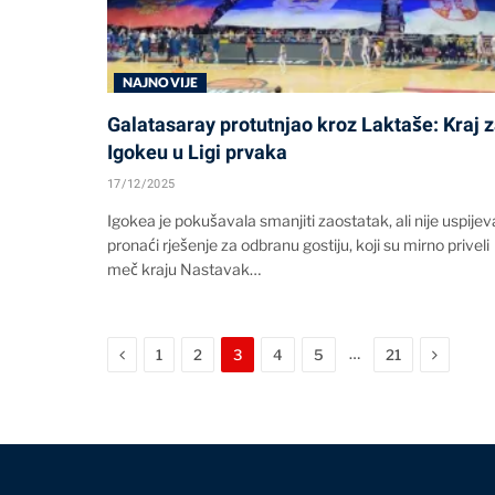
NAJNOVIJE
Galatasaray protutnjao kroz Laktaše: Kraj 
Igokeu u Ligi prvaka
17/12/2025
Igokea je pokušavala smanjiti zaostatak, ali nije uspijev
pronaći rješenje za odbranu gostiju, koji su mirno priveli
meč kraju Nastavak…
Previous
Next
…
1
2
3
4
5
21