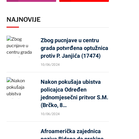
NAJNOVIJE
Zbog pucnjave u centru
grada potvrđena optužnica
protiv P. Janjića (17474)
10/06/2024
Nakon pokušaja ubistva
policajca Određen
jednomjesečni pritvor S.M.
(Brčko, 8…
10/06/2024
Afroamerička zajednica
poziva Bidena da prekine