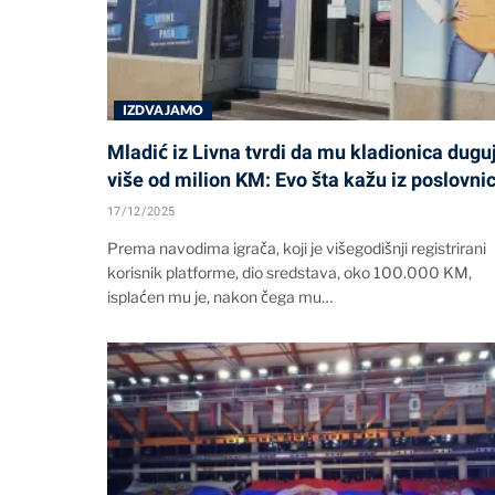
IZDVAJAMO
Mladić iz Livna tvrdi da mu kladionica dugu
više od milion KM: Evo šta kažu iz poslovni
17/12/2025
Prema navodima igrača, koji je višegodišnji registrirani
korisnik platforme, dio sredstava, oko 100.000 KM,
isplaćen mu je, nakon čega mu…