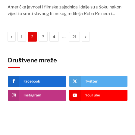
Američka javnost i filmska zajednica i dalje su u šoku nakon
vijesti o smrti slavnog filmskog reditelja Roba Reinera i…
Previous
Next
…
1
2
3
4
21
Društvene mreže
Facebook
Twitter
Instagram
YouTube