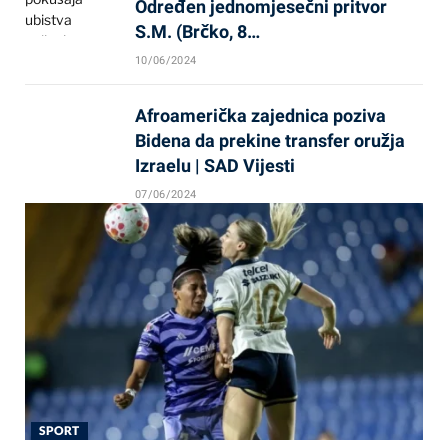
Određen jednomjesečni pritvor
S.M. (Brčko, 8…
10/06/2024
Afroamerička zajednica poziva
Bidena da prekine transfer oružja
Izraelu | SAD Vijesti
07/06/2024
SPORT