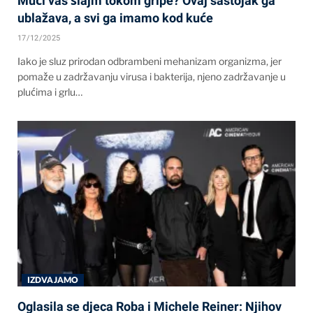
Muči vas šlajm tokom gripe? Ovaj sastojak ga
ublažava, a svi ga imamo kod kuće
17/12/2025
Iako je sluz prirodan odbrambeni mehanizam organizma, jer
pomaže u zadržavanju virusa i bakterija, njeno zadržavanje u
plućima i grlu…
IZDVAJAMO
Oglasila se djeca Roba i Michele Reiner: Njihov