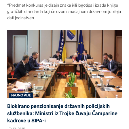
“Predmet konkursa je dizajn znaka i/ili logotipa i izrada knjige
grafičkih standarda koji će ovom značajnom državnom jubileju
dati jedinstven…
NAJNOVIJE
Blokirano penzionisanje državnih policijskih
službenika: Ministri iz Trojke čuvaju Čamparine
kadrove u SIPA-i
17/12/2025