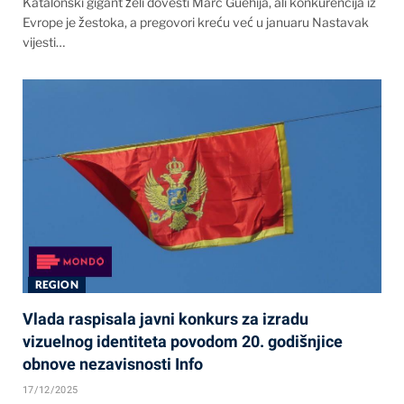
Katalonski gigant želi dovesti Marc Guehija, ali konkurencija iz
Evrope je žestoka, a pregovori kreću već u januaru Nastavak
vijesti…
REGION
Vlada raspisala javni konkurs za izradu
vizuelnog identiteta povodom 20. godišnjice
obnove nezavisnosti Info
17/12/2025