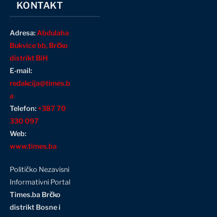
KONTAKT
Adresa:
Abdulaha
Bukvice bb, Brčko
distrikt BiH
E-mail:
redakcija@times.b
a
Telefon:
+387 70
330 097
Web:
www.times.ba
Političko Nezavisni
Informativni Portal
Times.ba Brčko
distrikt Bosne i