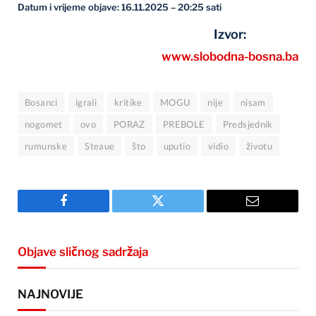
Datum i vrijeme objave: 16.11.2025 – 20:25 sati
Izvor:
www.slobodna-bosna.ba
Bosanci
igrali
kritike
MOGU
nije
nisam
nogomet
ovo
PORAZ
PREBOLE
Predsjednik
rumunske
Steaue
što
uputio
vidio
životu
Facebook
Twitter
Email
Objave sličnog sadržaja
NAJNOVIJE