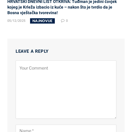
HRVATSKI DNEVNI LIST OTKRIVA: Tuđman je jedini čovjek
kojeg je Krleža izbacio iz kuće – nakon što je tvrdio da je
Bosna vještačka tvorevina!
NAJNOVIJE
05/12/2025
0
LEAVE A REPLY