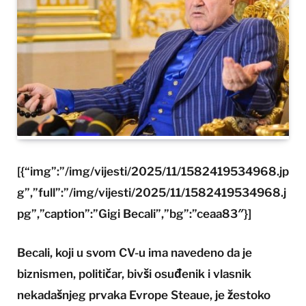
[{“img”:”/img/vijesti/2025/11/1582419534968.jp
g”,”full”:”/img/vijesti/2025/11/1582419534968.j
pg”,”caption”:”Gigi Becali”,”bg”:”ceaa83″}]
Becali, koji u svom CV-u ima navedeno da je
biznismen, političar, bivši osuđenik i vlasnik
nekadašnjeg prvaka Evrope Steaue, je žestoko