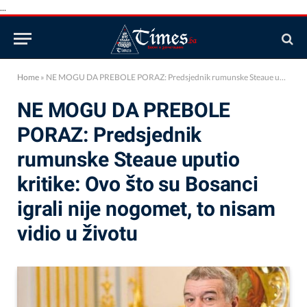
...
Home
»
NE MOGU DA PREBOLE PORAZ: Predsjednik rumunske Steaue uputio kritike: Ovo što su Bosanci igrali nije nogomet, to nisam vidio u životu
NE MOGU DA PREBOLE
PORAZ: Predsjednik
rumunske Steaue uputio
kritike: Ovo što su Bosanci
igrali nije nogomet, to nisam
vidio u životu