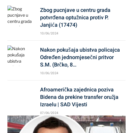
Zbog pucnjave u centru grada
potvrđena optužnica protiv P.
Janjića (17474)
10/06/2024
Nakon pokušaja ubistva policajca
Određen jednomjesečni pritvor
S.M. (Brčko, 8…
10/06/2024
Afroamerička zajednica poziva
Bidena da prekine transfer oružja
Izraelu | SAD Vijesti
07/06/2024