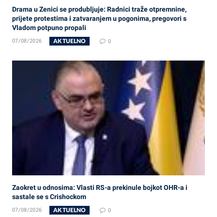
Drama u Zenici se produbljuje: Radnici traže otpremnine,
prijete protestima i zatvaranjem u pogonima, pregovori s
Vladom potpuno propali
AKTUELNO
07/08/2026
0
Zaokret u odnosima: Vlasti RS-a prekinule bojkot OHR-a i
sastale se s Crishockom
AKTUELNO
07/08/2026
0