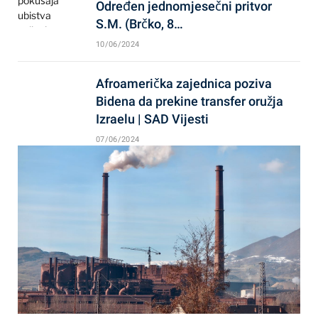
Određen jednomjesečni pritvor
S.M. (Brčko, 8…
10/06/2024
Afroamerička zajednica poziva
Bidena da prekine transfer oružja
Izraelu | SAD Vijesti
07/06/2024