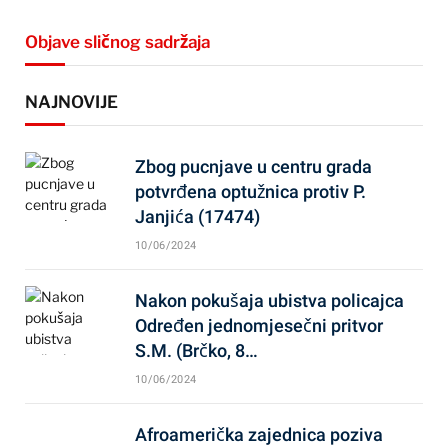
Objave sličnog sadržaja
NAJNOVIJE
Zbog pucnjave u centru grada
potvrđena optužnica protiv P.
Janjića (17474)
10/06/2024
Nakon pokušaja ubistva policajca
Određen jednomjesečni pritvor
S.M. (Brčko, 8…
10/06/2024
Afroamerička zajednica poziva