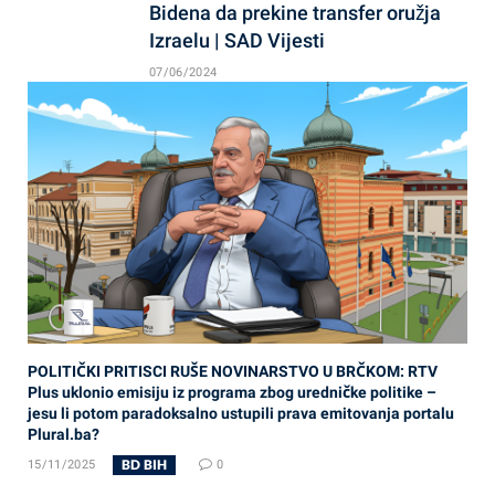
Bidena da prekine transfer oružja
Izraelu | SAD Vijesti
07/06/2024
POLITIČKI PRITISCI RUŠE NOVINARSTVO U BRČKOM: RTV
Plus uklonio emisiju iz programa zbog uredničke politike –
jesu li potom paradoksalno ustupili prava emitovanja portalu
Plural.ba?
BD BIH
15/11/2025
0