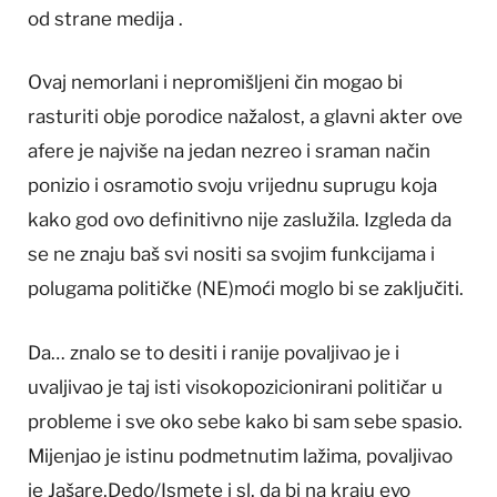
od strane medija .
Ovaj nemorlani i nepromišljeni čin mogao bi
rasturiti obje porodice nažalost, a glavni akter ove
afere je najviše na jedan nezreo i sraman način
ponizio i osramotio svoju vrijednu suprugu koja
kako god ovo definitivno nije zaslužila. Izgleda da
se ne znaju baš svi nositi sa svojim funkcijama i
polugama političke (NE)moći moglo bi se zaključiti.
Da… znalo se to desiti i ranije povaljivao je i
uvaljivao je taj isti visokopozicionirani političar u
probleme i sve oko sebe kako bi sam sebe spasio.
Mijenjao je istinu podmetnutim lažima, povaljivao
je Jašare,Dedo/Ismete i sl. da bi na kraju evo