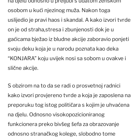
na djelu odnosno u preljubi s udatom ženskom
osobom u kući njezinog muža. Nakon toga
uslijedio je pravi haos i skandal. A kako izvori tvrde
on je od straha,stresa i zbunjenosti dok je u
gaćicama bježao iz bludne akcije zaboravio ponjeti
svoju deku koja je u narodu poznata kao deka
“KONJARA” koju uvijek nosi sa sobom u ovakve i
slične akcije.
S obzirom na to da se radi o prosvetnoj radnici
kako izvori provjereno tvrde a koja je zaposlena na
preporuku tog istog političara s kojim je uhvaćena
na djelu. Odnosno visokopozicioniranog
funkcionera preko bivšeg šefa za obrazovanje
odnosno stranačkog kolege, slobodno tome