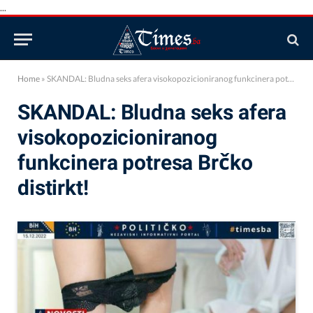
...
Home
»
SKANDAL: Bludna seks afera visokopozicioniranog funkcinera potresa Brčko distirkt!
SKANDAL: Bludna seks afera
visokopozicioniranog
funkcinera potresa Brčko
distirkt!