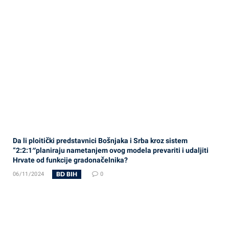
Da li ploitički predstavnici Bošnjaka i Srba kroz sistem
“2:2:1″planiraju nametanjem ovog modela prevariti i udaljiti
Hrvate od funkcije gradonačelnika?
BD BIH
06/11/2024
0