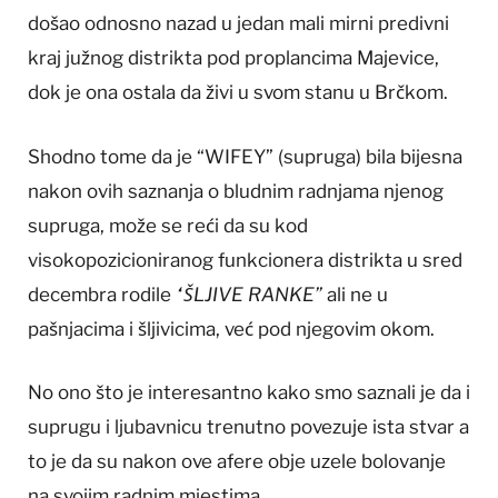
došao odnosno nazad u jedan mali mirni predivni
kraj južnog distrikta pod proplancima Majevice,
dok je ona ostala da živi u svom stanu u Brčkom.
Shodno tome da je “WIFEY” (supruga) bila bijesna
nakon ovih saznanja o bludnim radnjama njenog
supruga, može se reći da su kod
visokopozicioniranog funkcionera distrikta u sred
decembra rodile
“ŠLJIVE RANKE”
ali ne u
pašnjacima i šljivicima, već pod njegovim okom.
No ono što je interesantno kako smo saznali je da i
suprugu i ljubavnicu trenutno povezuje ista stvar a
to je da su nakon ove afere obje uzele bolovanje
na svojim radnim mjestima.