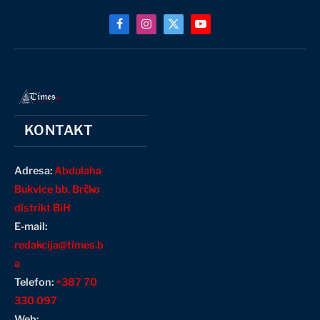
Facebook
Instagram
X
YouTube
(Twitter)
KONTAKT
Adresa:
Abdulaha
Bukvice bb, Brčko
distrikt BiH
E-mail:
redakcija@times.b
a
Telefon:
+387 70
330 097
Web: