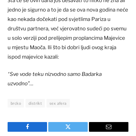
Šta će se ovih dana još dešavati to nitko ne zna ali
jedno je sigurno a to je da se ova nova godina neće
kao nekada dočekati pod svjetlima Pariza u
društvu partnera, već vjerovatno sudeći po svemu
u solo verziji pod prelijepim proplancima Majevice
u mjestu Maoča. Ili što bi dobri ljudi ovog kraja
ispod majevice kazali:
“Sve vode teku nizvodno samo Badarka
uzvodno”…
brcko
distrikt
sex afera
Facebook
Twitter
Email