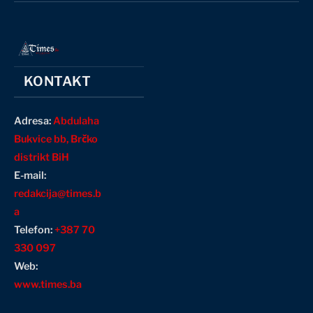
KONTAKT
Adresa:
Abdulaha
Bukvice bb, Brčko
distrikt BiH
E-mail:
redakcija@times.b
a
Telefon:
+387 70
330 097
Web:
www.times.ba