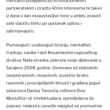
mentalno podijeljeno po etnonacionalnim,
partokratskim i izrazito ličnim interesima te takvo
iz dana u dan nezaustavljivo tone u ambis, praveći
sebi vlastitu štetu po opstanak upitnu i
zabrinjavajuću.
Poznavajući i uvažavajući Istoriju, mentalitet,
tradiciju, navike i duh Bosanskohercegovačkog
društva; Naša stranka, pokreće svoje djelovanje u
Sarajevu 2008. godine. Osnovana od slobodnih,
neopterećenih, nezavisnih, izuzetno široko
razumnih i prosvijetljenih ličnosti i građana poput
oskarovca Danisa Tanovića, režisera Dine
Mustafića i dr intelektualaca, opredijeljena da
popravi, relaksira i poveže naizgled ne premostive