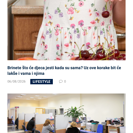
Brinete što će djeca jesti kada su sama? Uz ove korake bit će
lakše i vama i njima
LIFESTYLE
06/08/2026
0