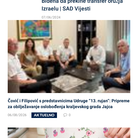
Bidena da prekine transfer oružja
Izraelu | SAD Vijesti
07/06/2024
Čović i Filipović s predstavnicima Udruge “13. rujan“: Pripreme
za obilježavanje oslobođenja kraljevskog grada Jajca
AKTUELNO
06/08/2026
0