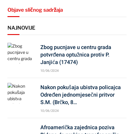
Objave sličnog sadržaja
NAJNOVIJE
Zbog pucnjave u centru grada
potvrđena optužnica protiv P.
Janjića (17474)
10/06/2024
Nakon pokušaja ubistva policajca
Određen jednomjesečni pritvor
S.M. (Brčko, 8…
10/06/2024
Afroamerička zajednica poziva