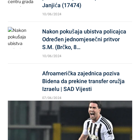
Janjića (17474)
10/06/2024
Nakon pokušaja ubistva policajca
Određen jednomjesečni pritvor
S.M. (Brčko, 8…
10/06/2024
Afroamerička zajednica poziva
Bidena da prekine transfer oružja
Izraelu | SAD Vijesti
07/06/2024