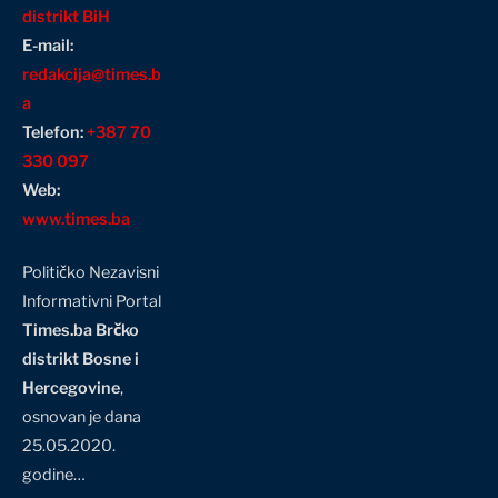
distrikt BiH
E-mail:
redakcija@times.b
a
Telefon:
+387 70
330 097
Web:
www.times.ba
Političko Nezavisni
Informativni Portal
Times.ba Brčko
distrikt Bosne i
Hercegovine
,
osnovan je dana
25.05.2020.
godine…