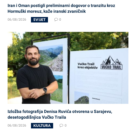
Iran i Oman postigli preliminarni dogovor o tranzitu kroz
Hormuški moreuz, kaže iranski zvaničnik
SVIJET
06/08/2026
0
Izložba fotografija Denisa Ruvića otvorena u Sarajevu,
desetogodišnjica Vučko Traila
KULTURA
06/08/2026
0