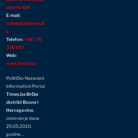
distrikt BiH
E-mail:
redakcija@times.b
a
Telefon:
+387 70
330 097
Web:
www.times.ba
Političko Nezavisni
Informativni Portal
Times.ba Brčko
distrikt Bosne i
Hercegovine
,
osnovan je dana
25.05.2020.
godine…