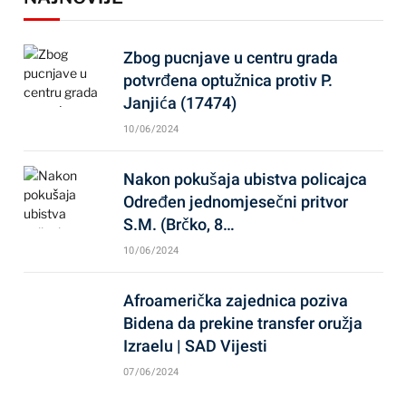
Zbog pucnjave u centru grada
potvrđena optužnica protiv P.
Janjića (17474)
10/06/2024
Nakon pokušaja ubistva policajca
Određen jednomjesečni pritvor
S.M. (Brčko, 8…
10/06/2024
Afroamerička zajednica poziva
Bidena da prekine transfer oružja
Izraelu | SAD Vijesti
07/06/2024