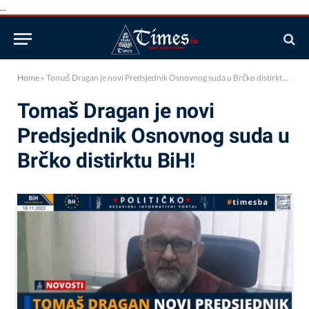
...
Home
»
Tomaš Dragan je novi Predsjednik Osnovnog suda u Brčko distirktu BiH!
Tomaš Dragan je novi
Predsjednik Osnovnog suda u
Brčko distirktu BiH!