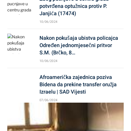
potvrđena optužnica protiv P.
Janjića (17474)
10/06/2024
Nakon pokušaja ubistva policajca
Određen jednomjesečni pritvor
S.M. (Brčko, 8…
10/06/2024
Afroamerička zajednica poziva
Bidena da prekine transfer oružja
Izraelu | SAD Vijesti
07/06/2024