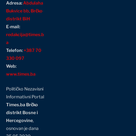
Adresa:
Abdulaha
Bukvice bb, Brčko
distrikt BiH
E-mail:
redakcija@times.b
a
Telefon:
+387 70
330 097
Web:
www.times.ba
Političko Nezavisni
Informativni Portal
Times.ba Brčko
distrikt Bosne i
Hercegovine
,
osnovan je dana