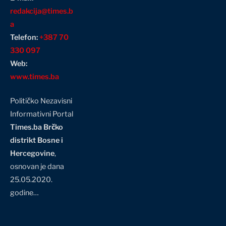
redakcija@times.b
a
Telefon:
+387 70
330 097
Web:
www.times.ba
Političko Nezavisni
Informativni Portal
Times.ba Brčko
distrikt Bosne i
Hercegovine
,
osnovan je dana
25.05.2020.
godine…