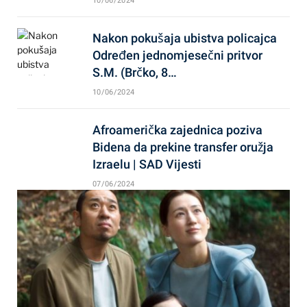
10/06/2024
Nakon pokušaja ubistva policajca
Određen jednomjesečni pritvor
S.M. (Brčko, 8…
10/06/2024
Afroamerička zajednica poziva
Bidena da prekine transfer oružja
Izraelu | SAD Vijesti
07/06/2024