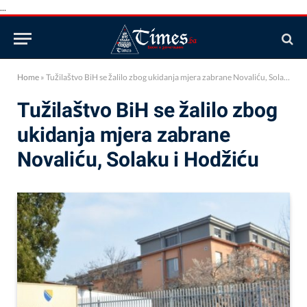
...
Home
»
Tužilaštvo BiH se žalilo zbog ukidanja mjera zabrane Novaliću, Solaku i Hodžiću
Tužilaštvo BiH se žalilo zbog
ukidanja mjera zabrane
Novaliću, Solaku i Hodžiću