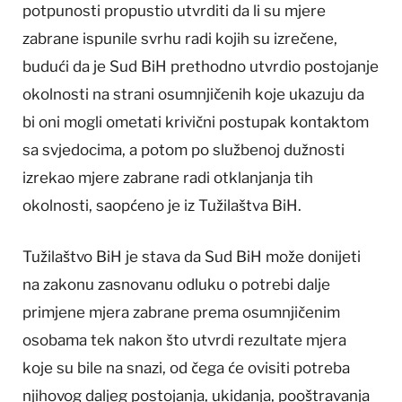
potpunosti propustio utvrditi da li su mjere
zabrane ispunile svrhu radi kojih su izrečene,
budući da je Sud BiH prethodno utvrdio postojanje
okolnosti na strani osumnjičenih koje ukazuju da
bi oni mogli ometati krivični postupak kontaktom
sa svjedocima, a potom po službenoj dužnosti
izrekao mjere zabrane radi otklanjanja tih
okolnosti, saopćeno je iz Tužilaštva BiH.
Tužilaštvo BiH je stava da Sud BiH može donijeti
na zakonu zasnovanu odluku o potrebi dalje
primjene mjera zabrane prema osumnjičenim
osobama tek nakon što utvrdi rezultate mjera
koje su bile na snazi, od čega će ovisiti potreba
njihovog daljeg postojanja, ukidanja, pooštravanja