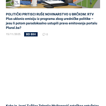
POLITIČKI PRITISCI RUŠE NOVINARSTVO U BRČKOM: RTV
Plus uklonio emisiju iz programa zbog uredničke politike –
jesu li potom paradoksalno ustupili prava emitovanja portalu
Plural.ba?
BD BIH
15/11/2025
0
Kako je Javni Tužilac Zekerija Mujkanović zataškao optužnicu