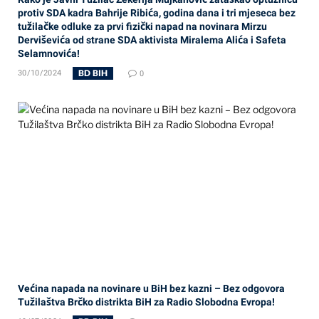
protiv SDA kadra Bahrije Ribića, godina dana i tri mjeseca bez
tužilačke odluke za prvi fizički napad na novinara Mirzu
Derviševića od strane SDA aktivista Miralema Alića i Safeta
Selamnovića!
BD BIH
30/10/2024
0
Većina napada na novinare u BiH bez kazni – Bez odgovora
Tužilaštva Brčko distrikta BiH za Radio Slobodna Evropa!