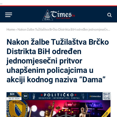
...
Home
»
Nakon žalbe Tužilaštva Brčko Distrikta BiH određen jednomjesečni pritvor uhapšenim policajcima u akciji kodnog naziva “Dama”
Nakon žalbe Tužilaštva Brčko
Distrikta BiH određen
jednomjesečni pritvor
uhapšenim policajcima u
akciji kodnog naziva “Dama”