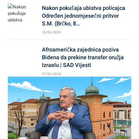
Nakon pokušaja ubistva policajca
Određen jednomjesečni pritvor
S.M. (Brčko, 8…
10/06/2024
Afroamerička zajednica poziva
Bidena da prekine transfer oružja
Izraelu | SAD Vijesti
07/06/2024