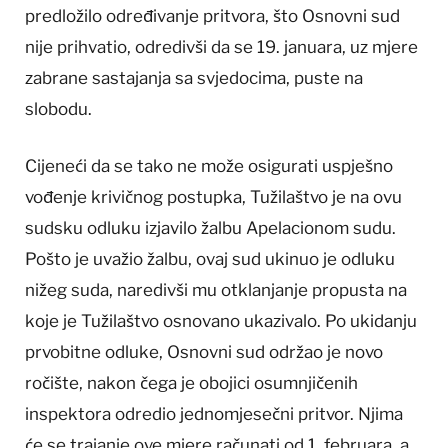
predložilo određivanje pritvora, što Osnovni sud
nije prihvatio, odredivši da se 19. januara, uz mjere
zabrane sastajanja sa svjedocima, puste na
slobodu.
Cijeneći da se tako ne može osigurati uspješno
vođenje krivičnog postupka, Tužilaštvo je na ovu
sudsku odluku izjavilo žalbu Apelacionom sudu.
Pošto je uvažio žalbu, ovaj sud ukinuo je odluku
nižeg suda, naredivši mu otklanjanje propusta na
koje je Tužilaštvo osnovano ukazivalo. Po ukidanju
prvobitne odluke, Osnovni sud održao je novo
ročište, nakon čega je obojici osumnjičenih
inspektora odredio jednomjesečni pritvor. Njima
će se trajanje ove mjere računati od 1. februara, a