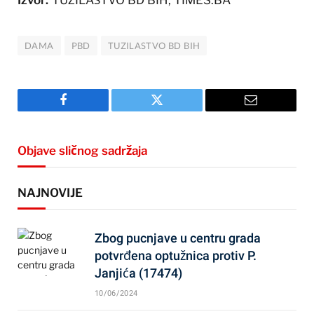
DAMA
PBD
TUZILASTVO BD BIH
Facebook
Twitter
Email
Objave sličnog sadržaja
NAJNOVIJE
Zbog pucnjave u centru grada
potvrđena optužnica protiv P.
Janjića (17474)
10/06/2024