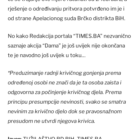
rješenje o određivanju pritvora potvrđeno im je i
od strane Apelacionog suda Brčko distrikta BiH.
No kako Redakcija portala “TIMES.BA” nezvanično
saznaje akcija “Dama” je još uvijek nije okončana
te je navodno još uvijek u toku…
*Preduzimanje radnji krivičnog gonjenja prema
određenoj osobi ne znači da je ta osoba zaista i
odgovorna za počinjenje krivičnog djela. Prema
principu presumpcije nevinosti, svako se smatra
nevinim za krivično djelo dok se pravosnažnom
presudom ne utvrdi njegova krivica.
Izvor:
TUŽILAŠTVO BD BIH, TIMES.BA