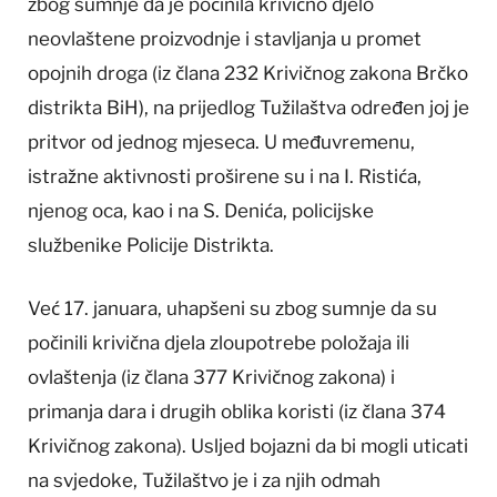
zbog sumnje da je počinila krivično djelo
neovlaštene proizvodnje i stavljanja u promet
opojnih droga (iz člana 232 Krivičnog zakona Brčko
distrikta BiH), na prijedlog Tužilaštva određen joj je
pritvor od jednog mjeseca. U međuvremenu,
istražne aktivnosti proširene su i na I. Ristića,
njenog oca, kao i na S. Denića, policijske
službenike Policije Distrikta.
Već 17. januara, uhapšeni su zbog sumnje da su
počinili krivična djela zloupotrebe položaja ili
ovlaštenja (iz člana 377 Krivičnog zakona) i
primanja dara i drugih oblika koristi (iz člana 374
Krivičnog zakona). Usljed bojazni da bi mogli uticati
na svjedoke, Tužilaštvo je i za njih odmah