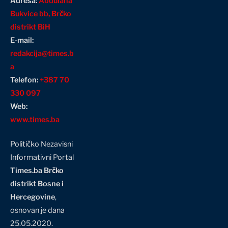
Adresa:
Abdulaha
Bukvice bb, Brčko
distrikt BiH
E-mail:
redakcija@times.b
a
Telefon:
+387 70
330 097
Web:
www.times.ba
Političko Nezavisni
Informativni Portal
Times.ba Brčko
distrikt Bosne i
Hercegovine
,
osnovan je dana
25.05.2020.