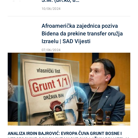
10/06/2024
Afroamerička zajednica poziva
Bidena da prekine transfer oružja
Izraelu | SAD Vijesti
07/06/2024
ANALIZA IRDIN BAJROVIĆ: EVROPA ČUVA GRUNT BOSNE I