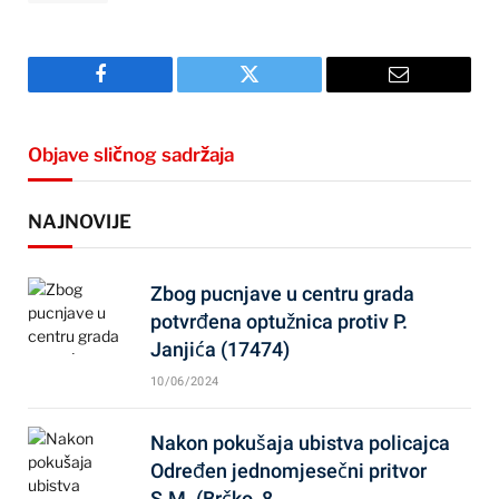
Facebook
Twitter
Email
Objave sličnog sadržaja
NAJNOVIJE
Zbog pucnjave u centru grada
potvrđena optužnica protiv P.
Janjića (17474)
10/06/2024
Nakon pokušaja ubistva policajca
Određen jednomjesečni pritvor
S.M. (Brčko, 8…