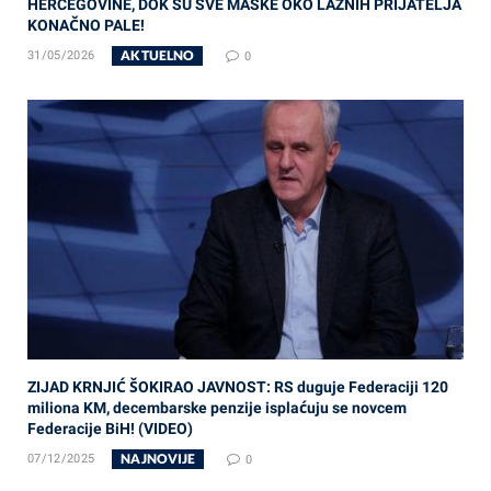
HERCEGOVINE, DOK SU SVE MASKE OKO LAŽNIH PRIJATELJA
KONAČNO PALE!
AKTUELNO
31/05/2026
0
ZIJAD KRNJIĆ ŠOKIRAO JAVNOST: RS duguje Federaciji 120
miliona KM, decembarske penzije isplaćuju se novcem
Federacije BiH! (VIDEO)
NAJNOVIJE
07/12/2025
0