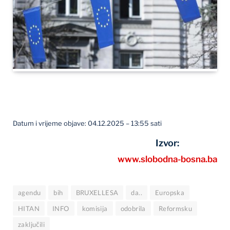
Datum i vrijeme objave: 04.12.2025 – 13:55 sati
Izvor:
www.slobodna-bosna.ba
agendu
bih
BRUXELLESA
da..
Europska
HITAN
INFO
komisija
odobrila
Reformsku
zaključili