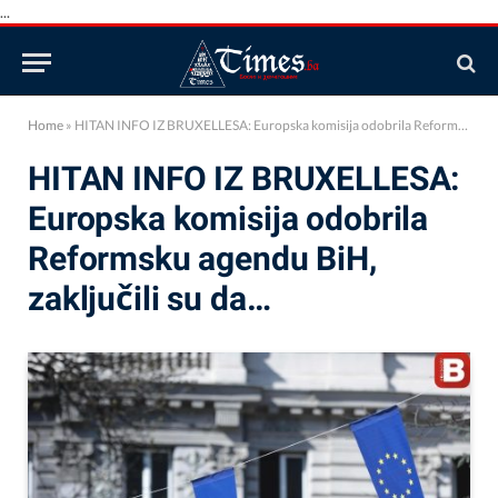
...
Home
»
HITAN INFO IZ BRUXELLESA: Europska komisija odobrila Reformsku agendu BiH, zaključili su da…
HITAN INFO IZ BRUXELLESA:
Europska komisija odobrila
Reformsku agendu BiH,
zaključili su da…