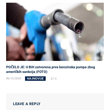
POČELO JE: U BiH zatvorena prva benzinska pumpa zbog
američkih sankcija (FOTO)
NAJNOVIJE
06/12/2025
0
LEAVE A REPLY