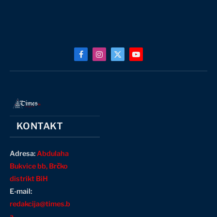
Facebook
Instagram
X
YouTube
(Twitter)
KONTAKT
Adresa:
Abdulaha
Bukvice bb, Brčko
distrikt BiH
E-mail:
redakcija@times.b
a