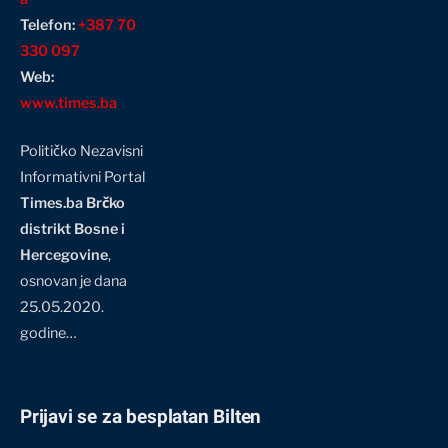
Telefon:
+387 70
330 097
Web:
www.times.ba
Političko Nezavisni
Informativni Portal
Times.ba Brčko
distrikt Bosne i
Hercegovine
,
osnovan je dana
25.05.2020.
godine…
Prijavi se za besplatan Bilten