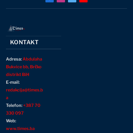
Facebook
Instagram
X
YouTube
(Twitter)
KONTAKT
Adresa:
Abdulaha
Bukvice bb, Brčko
distrikt BiH
E-mail:
redakcija@times.b
a
Telefon:
+387 70
330 097
Web:
www.times.ba