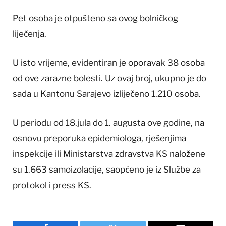
Pet osoba je otpušteno sa ovog bolničkog
liječenja.
U isto vrijeme, evidentiran je oporavak 38 osoba
od ove zarazne bolesti. Uz ovaj broj, ukupno je do
sada u Kantonu Sarajevo izliječeno 1.210 osoba.
U periodu od 18.jula do 1. augusta ove godine, na
osnovu preporuka epidemiologa, rješenjima
inspekcije ili Ministarstva zdravstva KS naložene
su 1.663 samoizolacije, saopćeno je iz Službe za
protokol i press KS.