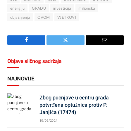
energiju
GRADU
investicija
milionska
objašnjenja
OVOM
VJETROVI
Facebook
Twitter
Email
Objave sličnog sadržaja
NAJNOVIJE
Zbog pucnjave u centru grada
potvrđena optužnica protiv P.
Janjića (17474)
10/06/2024