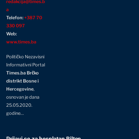
redakcija@times.b
a
Telefon:
+387 70
330 097
Web:
www.times.ba
Političko Nezavisni
Informativni Portal
Times.ba Brčko
distrikt Bosne i
Hercegovine
,
osnovan je dana
25.05.2020.
godine…
Prijavi se za besplatan Bilten