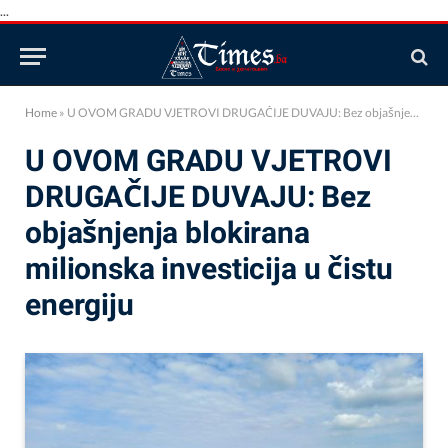
...
Home
»
U OVOM GRADU VJETROVI DRUGAČIJE DUVAJU: Bez objašnjenja blokirana milionska investicija u čistu energiju
U OVOM GRADU VJETROVI
DRUGAČIJE DUVAJU: Bez
objašnjenja blokirana
milionska investicija u čistu
energiju