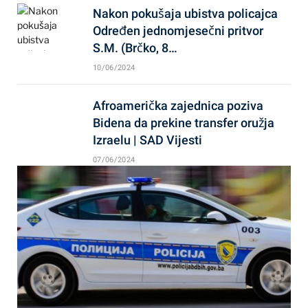
Nakon pokušaja ubistva policajca
Određen jednomjesečni pritvor
S.M. (Brčko, 8…
10/06/2024
Afroamerička zajednica poziva
Bidena da prekine transfer oružja
Izraelu | SAD Vijesti
07/06/2024