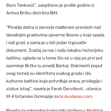
Đuro Tankosić”, saopšteno je prošle godine iz
Arhiva Brčko distrikta BiH.
“Povelja datira iz perioda mađarske prevlasti nad
današnjim gradovima sjeverne Bosne u koje spada
i naš grad, a sama je u biti jedan trgovački
dokument. Značaj za nas i našu lokalnu historijsku
baštinu, ogleda se u tome što se u njoj po prvi put
spominje Brčko (u povelji Barka). Dokmenti poput
ovog temelj su identiteta svakog grada i dio
kulturne baštine koja potvrđuje prava, privilegije i
status istog”, navela je Farah Dervišević , učenica
III-4 brčanske Gimnazije za
brckodanas.com
.
Povelja će naknadno trajno biti izložena u školskoj