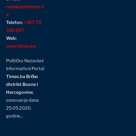
redakcija@times.b
a
Telefon:
+387 70
330 097
Web:
www.times.ba
Političko Nezavisni
Informativni Portal
Times.ba Brčko
distrikt Bosne i
Hercegovine
,
osnovan je dana
25.05.2020.
godine…