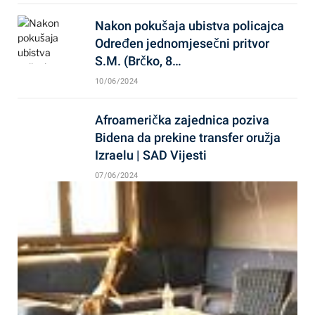
Nakon pokušaja ubistva policajca
Određen jednomjesečni pritvor
S.M. (Brčko, 8…
10/06/2024
Afroamerička zajednica poziva
Bidena da prekine transfer oružja
Izraelu | SAD Vijesti
07/06/2024