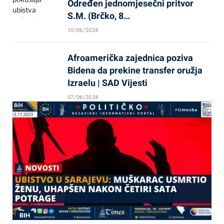
Određen jednomjesečni pritvor
S.M. (Brčko, 8…
10/06/2024
Afroamerička zajednica poziva
Bidena da prekine transfer oružja
Izraelu | SAD Vijesti
07/06/2024
BIH