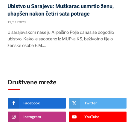
Ubistvo u Sarajevu: Muškarac usmrtio ženu,
uhapšen nakon četiri sata potrage
13/11/2023
U sarajevskom naselju Alipašino Polje danas se dogodilo
ubistvo. Kako je saopćeno iz MUP-a KS, beživotno tijelo
ženske osobe E.M.…
Društvene mreže
Facebook
Twitter
Instagram
YouTube