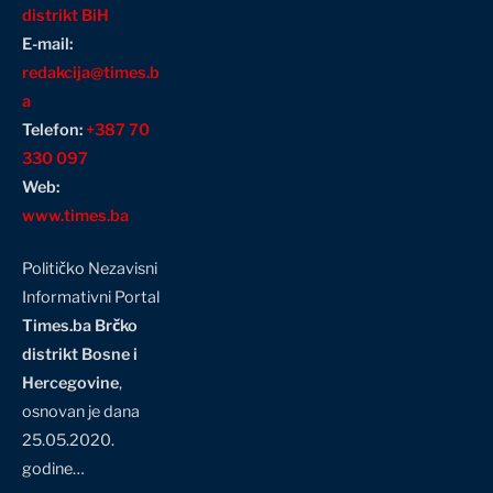
distrikt BiH
E-mail:
redakcija@times.b
a
Telefon:
+387 70
330 097
Web:
www.times.ba
Političko Nezavisni
Informativni Portal
Times.ba Brčko
distrikt Bosne i
Hercegovine
,
osnovan je dana
25.05.2020.
godine…