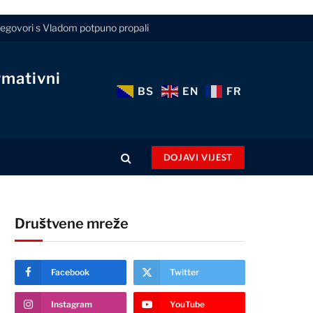
pregovori s Vladom potpuno propali
rmativni
BS
EN
FR
DOJAVI VIJEST
Društvene mreže
Facebook
Twitter
Instagram
YouTube