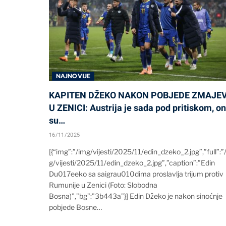
NAJNOVIJE
KAPITEN DŽEKO NAKON POBJEDE ZMAJE
U ZENICI: Austrija je sada pod pritiskom, on
su…
16/11/2025
[{“img”:”/img/vijesti/2025/11/edin_dzeko_2.jpg”,”full”:”
g/vijesti/2025/11/edin_dzeko_2.jpg”,”caption”:”Edin
Du017eeko sa saigrau010dima proslavlja trijum protiv
Rumunije u Zenici (Foto: Slobodna
Bosna)”,”bg”:”3b443a”}] Edin Džeko je nakon sinoćnje
pobjede Bosne…