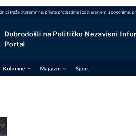
dnici traže otpremnine, prijete protestima i zatvaranjem u pogonima, 
Dobrodošli na Političko Nezavisni Info
Portal
Kolumne
Magazin
Sport