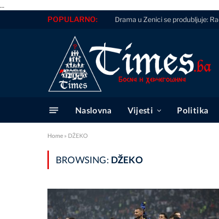
...
POPULARNO:
Drama u Zenici se produbljuje: Ra
Naslovna
Vijesti
Politika
Home
»
DŽEKO
BROWSING:
DŽEKO