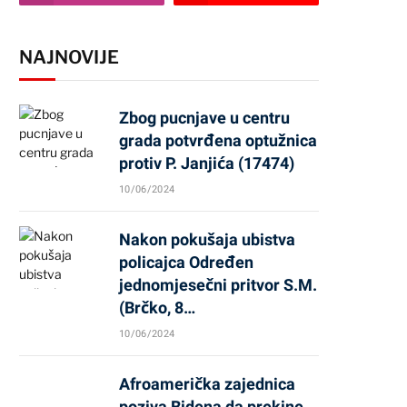
NAJNOVIJE
Zbog pucnjave u centru
grada potvrđena optužnica
protiv P. Janjića (17474)
10/06/2024
Nakon pokušaja ubistva
policajca Određen
jednomjesečni pritvor S.M.
(Brčko, 8…
10/06/2024
Afroamerička zajednica
poziva Bidena da prekine