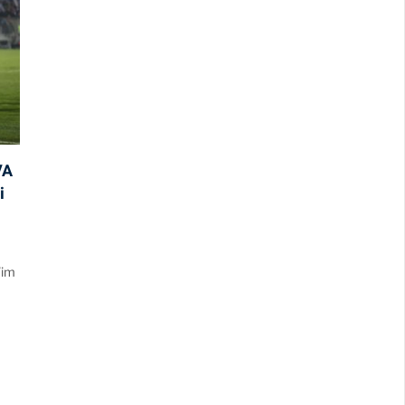
VA
i
/im