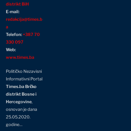
distrikt BiH
E-mail:
redakcija@times.b
a
Telefon:
+387 70
330 097
Web:
www.times.ba
Političko Nezavisni
Informativni Portal
Times.ba Brčko
distrikt Bosne i
Hercegovine
,
osnovan je dana
25.05.2020.
godine…