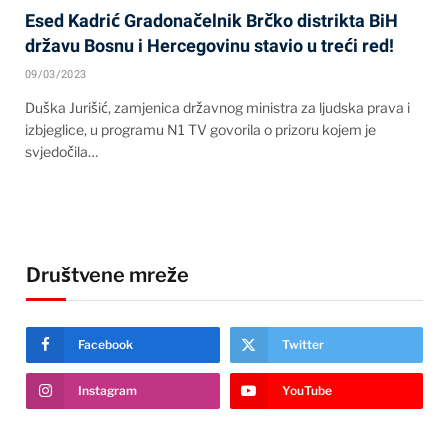
Esed Kadrić Gradonačelnik Brčko distrikta BiH
državu Bosnu i Hercegovinu stavio u treći red!
09/03/2023
Duška Jurišić, zamjenica državnog ministra za ljudska prava i
izbjeglice, u programu N1 TV govorila o prizoru kojem je
svjedočila…
Društvene mreže
Facebook
Twitter
Instagram
YouTube