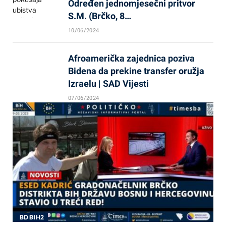
Određen jednomjesečni pritvor
S.M. (Brčko, 8…
10/06/2024
Afroamerička zajednica poziva
Bidena da prekine transfer oružja
Izraelu | SAD Vijesti
07/06/2024
BD BIH2