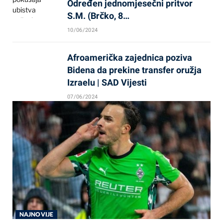
Određen jednomjesečni pritvor
S.M. (Brčko, 8…
10/06/2024
Afroamerička zajednica poziva
Bidena da prekine transfer oružja
Izraelu | SAD Vijesti
07/06/2024
NAJNOVIJE