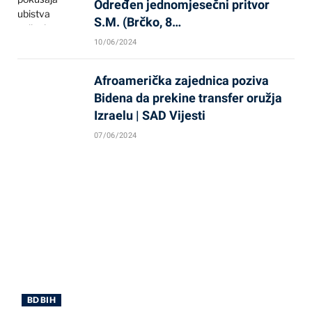
Određen jednomjesečni pritvor
S.M. (Brčko, 8…
10/06/2024
Afroamerička zajednica poziva
Bidena da prekine transfer oružja
Izraelu | SAD Vijesti
07/06/2024
BD BIH