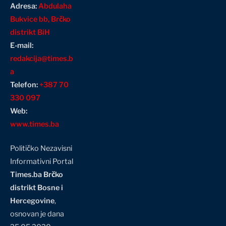
Adresa:
Abdulaha
Bukvice bb, Brčko
distrikt BiH
E-mail:
redakcija@times.b
a
Telefon:
+387 70
330 097
Web:
www.times.ba
Političko Nezavisni
Informativni Portal
Times.ba Brčko
distrikt Bosne i
Hercegovine
,
osnovan je dana