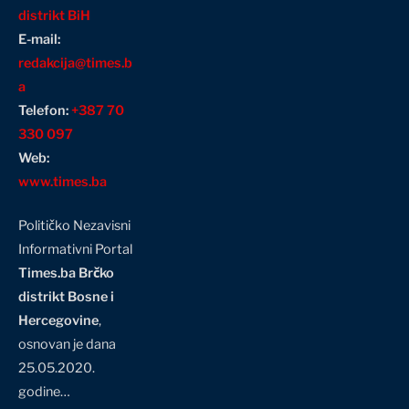
distrikt BiH
E-mail:
redakcija@times.b
a
Telefon:
+387 70
330 097
Web:
www.times.ba
Političko Nezavisni
Informativni Portal
Times.ba Brčko
distrikt Bosne i
Hercegovine
,
osnovan je dana
25.05.2020.
godine…