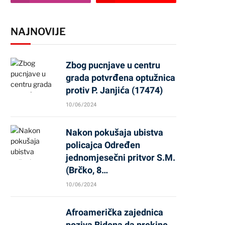
NAJNOVIJE
Zbog pucnjave u centru
grada potvrđena optužnica
protiv P. Janjića (17474)
10/06/2024
Nakon pokušaja ubistva
policajca Određen
jednomjesečni pritvor S.M.
(Brčko, 8…
10/06/2024
Afroamerička zajednica
poziva Bidena da prekine