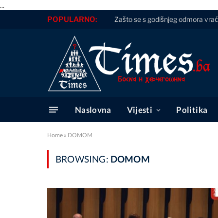
...
POPULARNO:
Zašto se s godišnjeg odmora vr
Naslovna
Vijesti
Politika
Home
»
DOMOM
BROWSING:
DOMOM