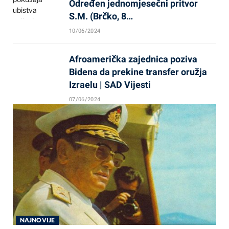
Određen jednomjesečni pritvor
S.M. (Brčko, 8…
10/06/2024
Afroamerička zajednica poziva
Bidena da prekine transfer oružja
Izraelu | SAD Vijesti
07/06/2024
NAJNOVIJE