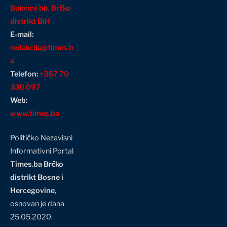
Bukvice bb, Brčko
distrikt BiH
E-mail:
redakcija@times.b
a
Telefon:
+387 70
330 097
Web:
www.times.ba
Političko Nezavisni
Informativni Portal
Times.ba Brčko
distrikt Bosne i
Hercegovine
,
osnovan je dana
25.05.2020.