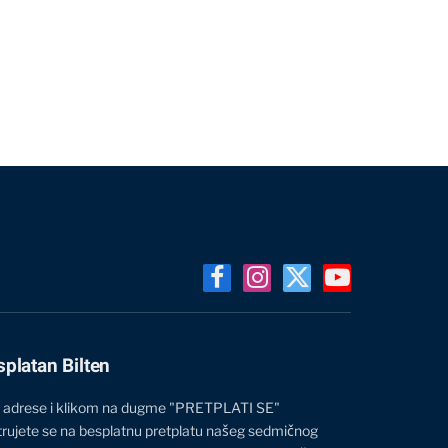
Facebook
Instagram
X
YouTube
(Twitter)
splatan Bilten
 adrese i klikom na dugme "PRETPLATI SE"
trujete se na besplatnu pretplatu našeg sedmičnog