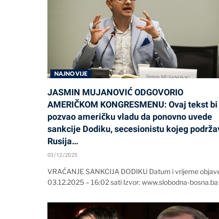
NAJNOVIJE
JASMIN MUJANOVIĆ ODGOVORIO
AMERIČKOM KONGRESMENU: Ovaj tekst bi
pozvao američku vladu da ponovno uvede
sankcije Dodiku, secesionistu kojeg podrža
Rusija…
03/12/2025
VRAĆANJE SANKCIJA DODIKU Datum i vrijeme objave
03.12.2025 – 16:02 sati Izvor: www.slobodna-bosna.ba