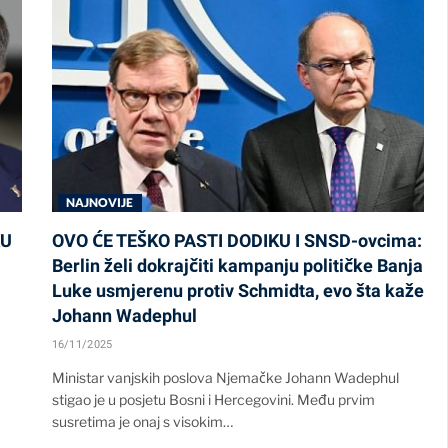
NAJNOVIJE
KU
OVO ĆE TEŠKO PASTI DODIKU I SNSD-ovcima:
Berlin želi dokrajčiti kampanju političke Banja
Luke usmjerenu protiv Schmidta, evo šta kaže
Johann Wadephul
16/11/2025
Ministar vanjskih poslova Njemačke Johann Wadephul
stigao je u posjetu Bosni i Hercegovini. Među prvim
susretima je onaj s visokim…