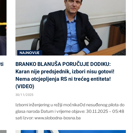
NAJNOVIJE
ti
BRANKO BLANUŠA PORUČUJE DODIKU:
Karan nije predsjednik, izbori nisu gotovi!
Nema otcjepljenja RS ni trećeg entiteta!
(VIDEO)
30/11/2025
Izborni inženjering u režiji moćnikaOd nesuđenog pilota do
glasa naroda Datum i vrijeme objave: 30.11.2025 – 05:48
sati Izvor: www.slobodna-bosna.ba