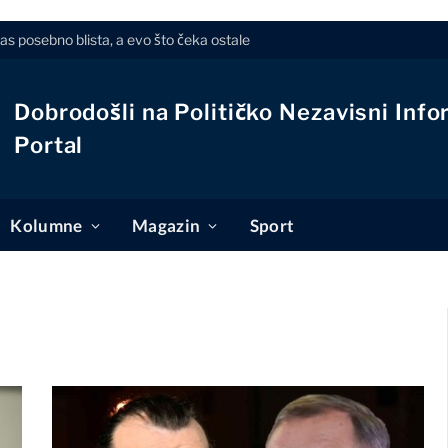
s posebno blista, a evo što čeka ostale
Dobrodošli na Političko Nezavisni Info
Portal
Kolumne
Magazin
Sport