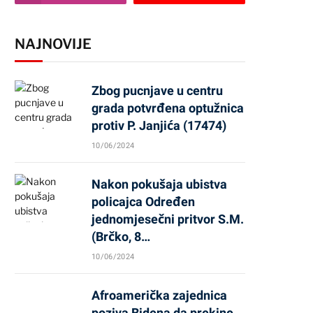
NAJNOVIJE
Zbog pucnjave u centru
grada potvrđena optužnica
protiv P. Janjića (17474)
10/06/2024
Nakon pokušaja ubistva
policajca Određen
jednomjesečni pritvor S.M.
(Brčko, 8…
10/06/2024
Afroamerička zajednica
poziva Bidena da prekine