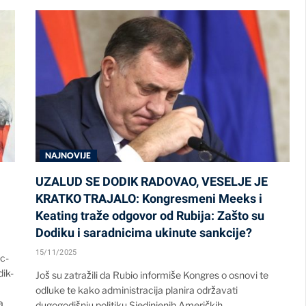
NAJNOVIJE
UZALUD SE DODIK RADOVAO, VESELJE JE
KRATKO TRAJALO: Kongresmeni Meeks i
Keating traže odgovor od Rubija: Zašto su
Dodiku i saradnicima ukinute sankcije?
15/11/2025
ic-
dik-
Još su zatražili da Rubio informiše Kongres o osnovi te
odluke te kako administracija planira održavati
a
dugogodišnju politiku Sjedinjenih Američkih…