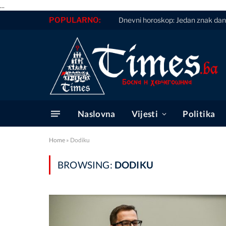
...
POPULARNO:
Dnevni horoskop: Jedan znak dana
Naslovna
Vijesti
Politika
Home
»
Dodiku
BROWSING:
DODIKU