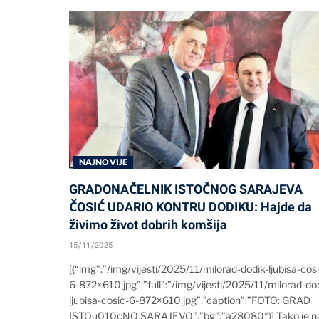
NAJNOVIJE
GRADONAČELNIK ISTOČNOG SARAJEVA
ČOSIĆ UDARIO KONTRU DODIKU: Hajde da
živimo život dobrih komšija
15/11/2025
[{“img”:”/img/vijesti/2025/11/milorad-dodik-ljubisa-cos
6-872×610.jpg”,”full”:”/img/vijesti/2025/11/milorad-do
ljubisa-cosic-6-872×610.jpg”,”caption”:”FOTO: GRAD
ISTOu010cNO SARAJEVO”,”bg”:”a28080″}] Tako je n