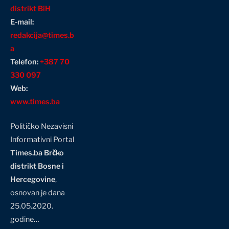
distrikt BiH
E-mail:
redakcija@times.b
a
Telefon:
+387 70
330 097
Web:
www.times.ba
Političko Nezavisni
Informativni Portal
Times.ba Brčko
distrikt Bosne i
Hercegovine
,
osnovan je dana
25.05.2020.
godine…