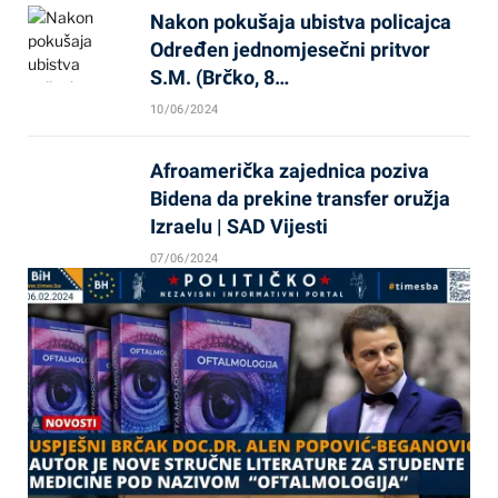
Nakon pokušaja ubistva policajca
Određen jednomjesečni pritvor
S.M. (Brčko, 8…
10/06/2024
Afroamerička zajednica poziva
Bidena da prekine transfer oružja
Izraelu | SAD Vijesti
07/06/2024