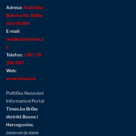
Adresa:
Abdulaha
Bukvice bb, Brčko
distrikt BiH
E-mail:
redakcija@times.b
a
Telefon:
+387 70
330 097
Web:
www.times.ba
Političko Nezavisni
Informativni Portal
Times.ba Brčko
distrikt Bosne i
Hercegovine
,
osnovan je dana