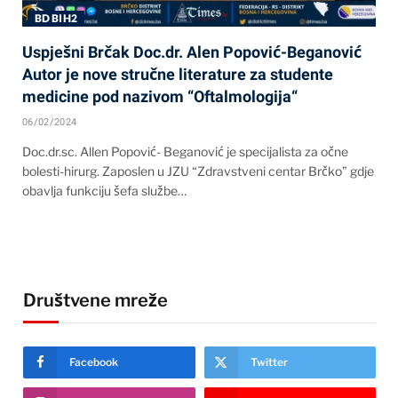
BD BIH2
Uspješni Brčak Doc.dr. Alen Popović-Beganović
Autor je nove stručne literature za studente
medicine pod nazivom “Oftalmologija“
06/02/2024
Doc.dr.sc. Allen Popović- Beganović je specijalista za očne
bolesti-hirurg. Zaposlen u JZU “Zdravstveni centar Brčko” gdje
obavlja funkciju šefa službe…
Društvene mreže
Facebook
Twitter