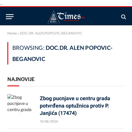
...
Home
»
DOC.DR. ALEN POPOVIC-BEGANOVIC
BROWSING:
DOC.DR. ALEN POPOVIC-
BEGANOVIC
NAJNOVIJE
Zbog pucnjave u centru grada
potvrđena optužnica protiv P.
Janjića (17474)
10/06/2024