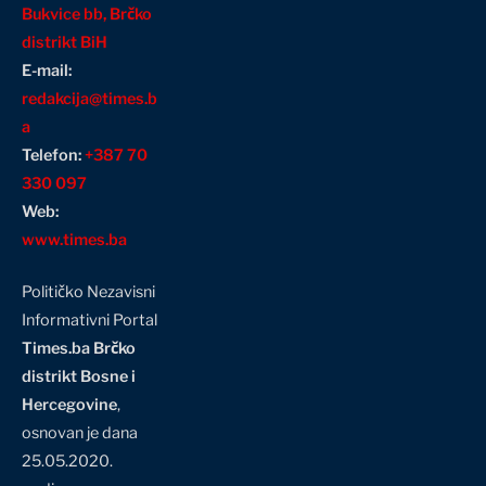
Bukvice bb, Brčko
distrikt BiH
E-mail:
redakcija@times.b
a
Telefon:
+387 70
330 097
Web:
www.times.ba
Političko Nezavisni
Informativni Portal
Times.ba Brčko
distrikt Bosne i
Hercegovine
,
osnovan je dana
25.05.2020.