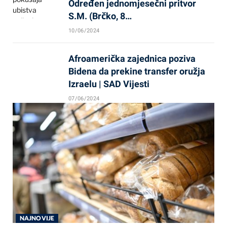
Određen jednomjesečni pritvor
S.M. (Brčko, 8…
10/06/2024
Afroamerička zajednica poziva
Bidena da prekine transfer oružja
Izraelu | SAD Vijesti
07/06/2024
NAJNOVIJE