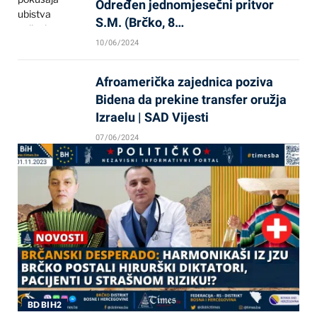
Određen jednomjesečni pritvor
S.M. (Brčko, 8…
10/06/2024
Afroamerička zajednica poziva
Bidena da prekine transfer oružja
Izraelu | SAD Vijesti
07/06/2024
BD BIH2