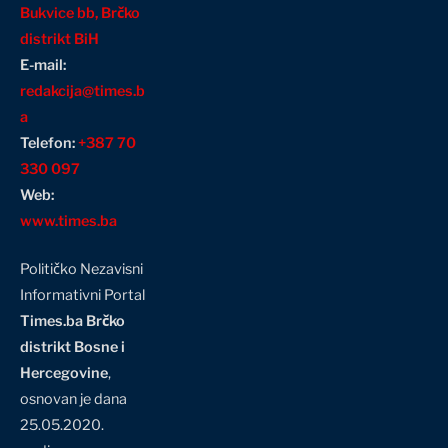
Bukvice bb, Brčko
distrikt BiH
E-mail:
redakcija@times.b
a
Telefon:
+387 70
330 097
Web:
www.times.ba
Političko Nezavisni
Informativni Portal
Times.ba Brčko
distrikt Bosne i
Hercegovine
,
osnovan je dana
25.05.2020.