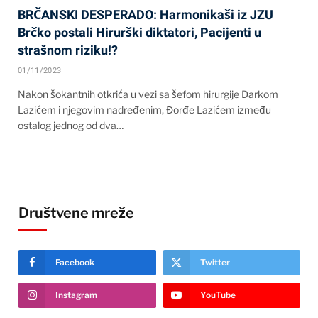
BRČANSKI DESPERADO: Harmonikaši iz JZU
Brčko postali Hirurški diktatori, Pacijenti u
strašnom riziku!?
01/11/2023
Nakon šokantnih otkrića u vezi sa šefom hirurgije Darkom
Lazićem i njegovim nadređenim, Đorđe Lazićem između
ostalog jednog od dva…
Društvene mreže
Facebook
Twitter
Instagram
YouTube