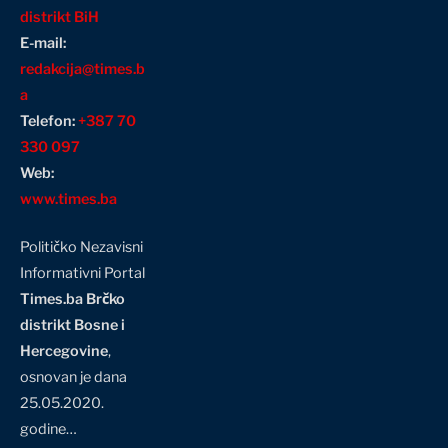
distrikt BiH
E-mail:
redakcija@times.b
a
Telefon:
+387 70
330 097
Web:
www.times.ba
Političko Nezavisni
Informativni Portal
Times.ba Brčko
distrikt Bosne i
Hercegovine
,
osnovan je dana
25.05.2020.
godine…