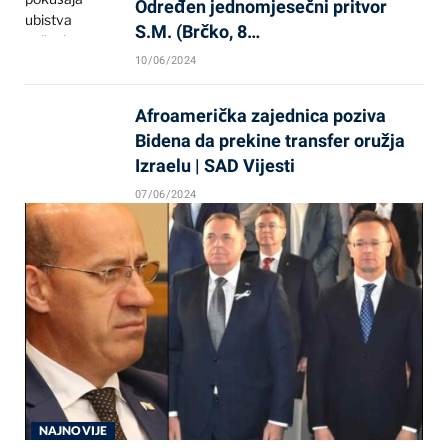
Određen jednomjesečni pritvor
S.M. (Brčko, 8…
10/06/2024
Afroamerička zajednica poziva
Bidena da prekine transfer oružja
Izraelu | SAD Vijesti
07/06/2024
NAJNOVIJE