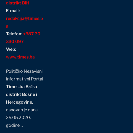
distrikt BiH
E-mail:
redakcija@times.b
a
Telefon:
+387 70
330 097
Web:
www.times.ba
Političko Nezavisni
Informativni Portal
Times.ba Brčko
distrikt Bosne i
Hercegovine
,
osnovan je dana
25.05.2020.
godine…