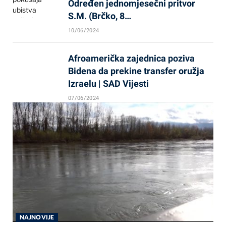
Određen jednomjesečni pritvor
S.M. (Brčko, 8…
10/06/2024
Afroamerička zajednica poziva
Bidena da prekine transfer oružja
Izraelu | SAD Vijesti
07/06/2024
NAJNOVIJE