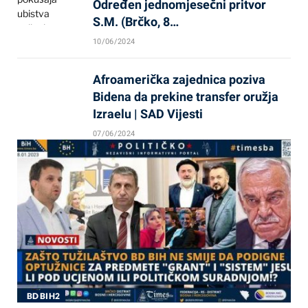
Određen jednomjesečni pritvor
S.M. (Brčko, 8…
10/06/2024
Afroamerička zajednica poziva
Bidena da prekine transfer oružja
Izraelu | SAD Vijesti
07/06/2024
BD BIH2