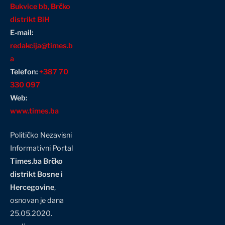
Bukvice bb, Brčko
distrikt BiH
E-mail:
redakcija@times.b
a
Telefon:
+387 70
330 097
Web:
www.times.ba
Političko Nezavisni
Informativni Portal
Times.ba Brčko
distrikt Bosne i
Hercegovine
,
osnovan je dana
25.05.2020.