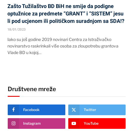
Zašto Tužilaštvo BD BiH ne smije da podigne
optužnice za predmete “GRANT” i “SISTEM” jesu
li pod ucjenom ili političkom suradnjom sa SDA!?
18/01/2023
Iako su još godine 2019 novinari Centra za Istraživačko
novinarstvo raskrinkali više osoba za zloupotrebu grantova
Vlade BD u kojoj…
Društvene mreže
Facebook
Twitter
Instagram
YouTube