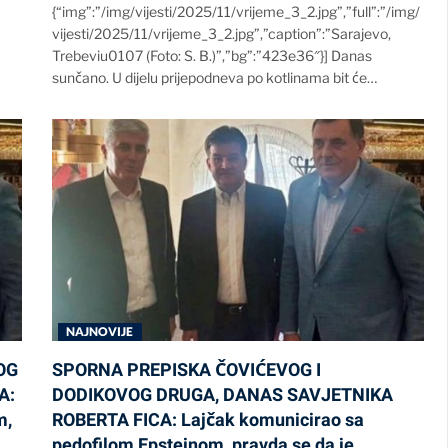
{“img”:”/img/vijesti/2025/11/vrijeme_3_2.jpg”,”full”:”/img/
vijesti/2025/11/vrijeme_3_2.jpg”,”caption”:”Sarajevo,
Trebeviu0107 (Foto: S. B.)”,”bg”:”423e36″}] Danas
sunčano. U dijelu prijepodneva po kotlinama bit će…
NAJNOVIJE
OG
SPORNA PREPISKA ČOVIĆEVOG I
A:
DODIKOVOG DRUGA, DANAS SAVJETNIKA
m,
ROBERTA FICA: Lajčak komunicirao sa
pedofilom Epsteinom, pravda se da je……