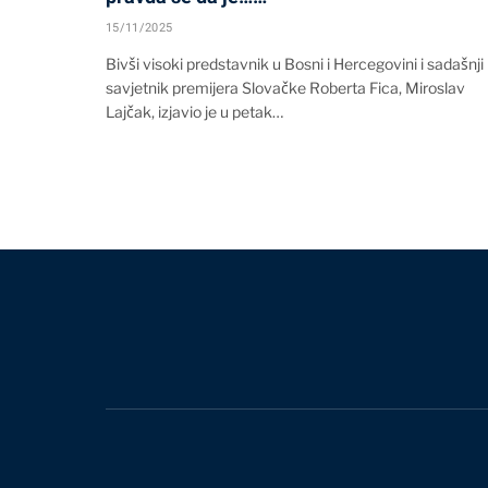
15/11/2025
Bivši visoki predstavnik u Bosni i Hercegovini i sadašnji
savjetnik premijera Slovačke Roberta Fica, Miroslav
Lajčak, izjavio je u petak…