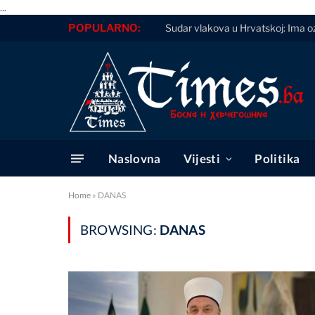
...
POPULARNO:
Sudar vlakova u Hrvatskoj: Ima ozli
Naslovna
Vijesti
Politika
Home
»
DANAS
BROWSING:
DANAS