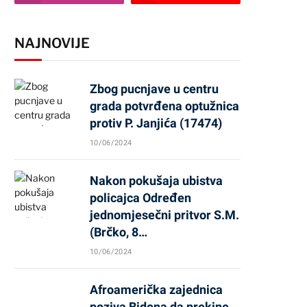
NAJNOVIJE
Zbog pucnjave u centru
grada potvrđena optužnica
protiv P. Janjića (17474)
10/06/2024
Nakon pokušaja ubistva
policajca Određen
jednomjesečni pritvor S.M.
(Brčko, 8…
10/06/2024
Afroamerička zajednica
poziva Bidena da prekine