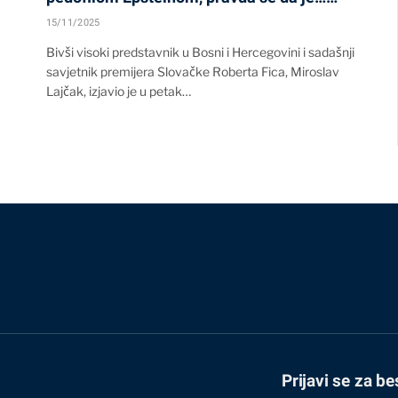
15/11/2025
Bivši visoki predstavnik u Bosni i Hercegovini i sadašnji
savjetnik premijera Slovačke Roberta Fica, Miroslav
Lajčak, izjavio je u petak…
Prijavi se za be