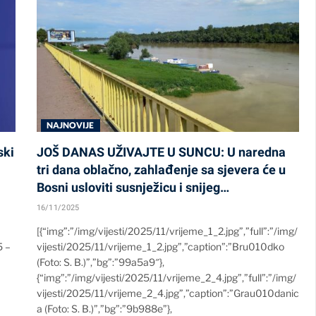
NAJNOVIJE
ki
JOŠ DANAS UŽIVAJTE U SUNCU: U naredna
tri dana oblačno, zahlađenje sa sjevera će u
Bosni usloviti susnježicu i snijeg…
16/11/2025
[{“img”:”/img/vijesti/2025/11/vrijeme_1_2.jpg”,”full”:”/img/
5 –
vijesti/2025/11/vrijeme_1_2.jpg”,”caption”:”Bru010dko
(Foto: S. B.)”,”bg”:”99a5a9″},
{“img”:”/img/vijesti/2025/11/vrijeme_2_4.jpg”,”full”:”/img/
vijesti/2025/11/vrijeme_2_4.jpg”,”caption”:”Grau010danic
a (Foto: S. B.)”,”bg”:”9b988e”},