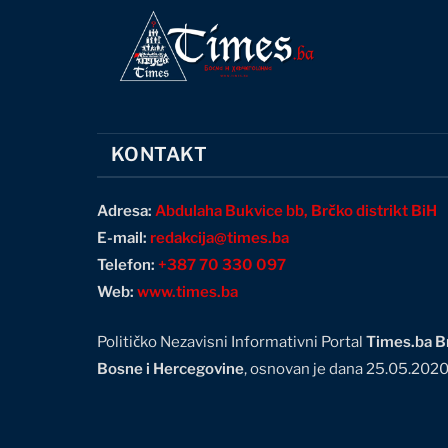
KONTAKT
Adresa:
Abdulaha Bukvice bb, Brčko distrikt BiH
E-mail:
redakcija@times.ba
Telefon:
+387 70 330 097
Web:
www.times.ba
Političko Nezavisni Informativni Portal
Times.ba Br
Bosne i Hercegovine
, osnovan je dana 25.05.202