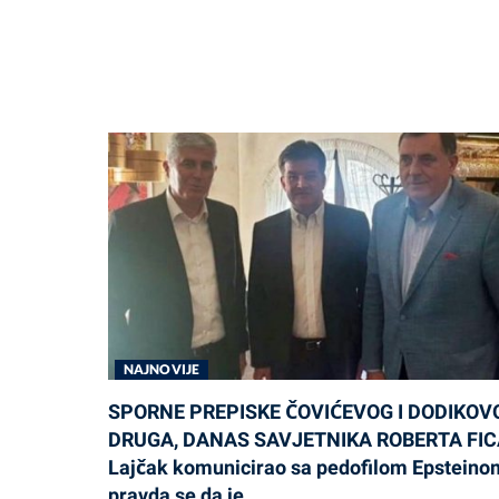
NAJNOVIJE
SPORNE PREPISKE ČOVIĆEVOG I DODIKOV
DRUGA, DANAS SAVJETNIKA ROBERTA FIC
Lajčak komunicirao sa pedofilom Epsteino
pravda se da je……