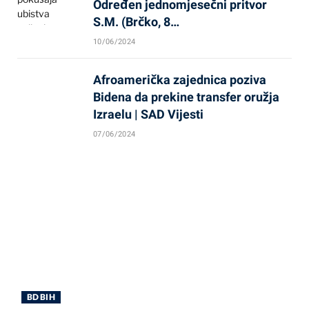
Određen jednomjesečni pritvor
S.M. (Brčko, 8…
10/06/2024
Afroamerička zajednica poziva
Bidena da prekine transfer oružja
Izraelu | SAD Vijesti
07/06/2024
BD BIH