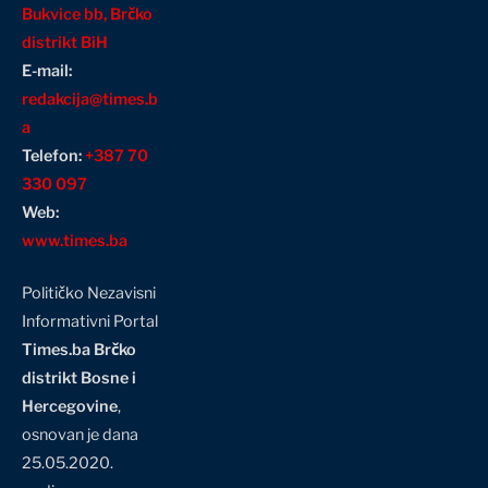
Bukvice bb, Brčko
distrikt BiH
E-mail:
redakcija@times.b
a
Telefon:
+387 70
330 097
Web:
www.times.ba
Političko Nezavisni
Informativni Portal
Times.ba Brčko
distrikt Bosne i
Hercegovine
,
osnovan je dana
25.05.2020.