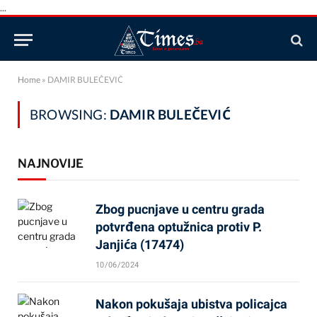
...
Home
»
DAMIR BULEČEVIĆ
BROWSING:
DAMIR BULEČEVIĆ
NAJNOVIJE
Zbog pucnjave u centru grada
potvrđena optužnica protiv P.
Janjića (17474)
10/06/2024
Nakon pokušaja ubistva policajca