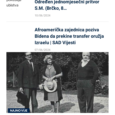
Određen jednomjesečni pritvor
S.M. (Brčko, 8…
10/06/2024
Afroamerička zajednica poziva
Bidena da prekine transfer oružja
Izraelu | SAD Vijesti
07/06/2024
NAJNOVIJE