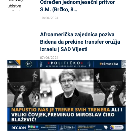
Određen jednomjesečni pritvor
S.M. (Brčko, 8…
10/06/2024
Afroamerička zajednica poziva
Bidena da prekine transfer oružja
Izraelu | SAD Vijesti
07/06/2024
REGION