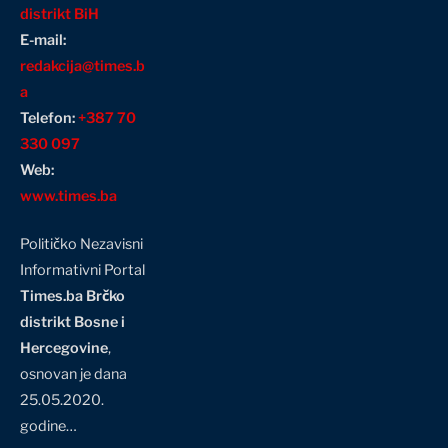
distrikt BiH
E-mail:
redakcija@times.b
a
Telefon:
+387 70
330 097
Web:
www.times.ba
Političko Nezavisni
Informativni Portal
Times.ba Brčko
distrikt Bosne i
Hercegovine
,
osnovan je dana
25.05.2020.
godine…